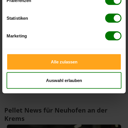
Präferenzen
Lose Holzpellets
Statistiken
Zeitraum
Höchststand
Tiefststand
4 Wochen
412,00 €
408,04 €
Marketing
10.08.2026
11.07.2026
3 Monate
412,00 €
389,85 €
10.08.2026
11.05.2026
1 Jahr
412,00 €
305,33 €
Alle zulassen
10.08.2026
10.08.2025
Auswahl erlauben
Pellet News für Neuhofen an der
Krems