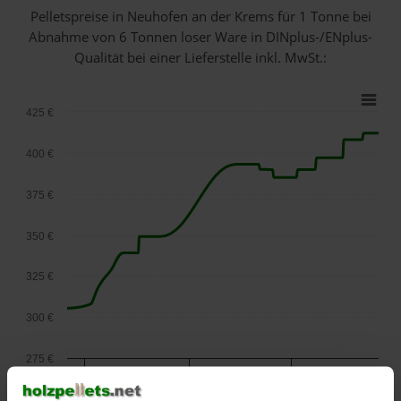
Pelletspreise in Neuhofen an der Krems für 1 Tonne bei
Abnahme
von 6 Tonnen loser Ware
in DINplus-/ENplus-
Qualität bei einer Lieferstelle inkl. MwSt.:
425 €
400 €
375 €
350 €
325 €
300 €
275 €
September
Januar
Mai
2025
2026
2026