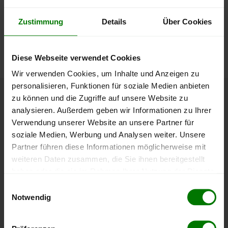
lose Ware
Zustimmung
Details
Über Cookies
Die aktuelle Preisentwicklung für Holzpellets in Österreich
können Sie jederzeit auf unserer
Pelletspreise
-Seite
nachvollziehen.
Diese Webseite verwendet Cookies
Wir verwenden Cookies, um Inhalte und Anzeigen zu
personalisieren, Funktionen für soziale Medien anbieten
zu können und die Zugriffe auf unsere Website zu
Höchst- und Tiefststände der
analysieren. Außerdem geben wir Informationen zu Ihrer
Pelletspreise in Neuhofen an der
Verwendung unserer Website an unsere Partner für
Krems
soziale Medien, Werbung und Analysen weiter. Unsere
Partner führen diese Informationen möglicherweise mit
weiteren Daten zusammen, die Sie ihnen bereitgestellt
Die Tabelle zeigt die
Höchst- und Tiefststände der
haben oder die sie im Rahmen Ihrer Nutzung der Dienste
Pelletspreise für lose Holzpellets
. Das dazugehörige
gesammelt haben.
Datum zeigt, wann der Höchst- oder Tiefststand im
Einwilligungsauswahl
Notwendig
jeweiligen Zeitraum erreicht wurde.
Hier finden Sie unser
Impressum
und unsere
Datenschutzerklärung
.