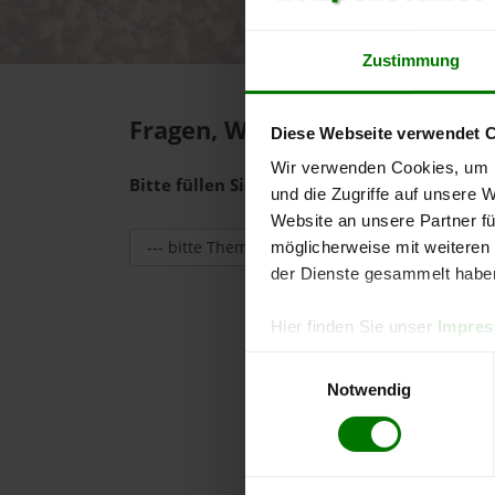
Zustimmung
Fragen, Wünsche oder Anregu
Diese Webseite verwendet 
Wir verwenden Cookies, um I
Bitte füllen Sie das Formular aus. Sie erh
und die Zugriffe auf unsere 
Website an unsere Partner fü
möglicherweise mit weiteren
der Dienste gesammelt habe
Hier finden Sie unser
Impre
Einwilligungsauswahl
Notwendig