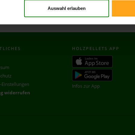
Auswahl erlauben
TLICHES
HOLZ
PELLETS APP
ssum
chutz
-Einstellungen
Infos zur App
ag widerrufen