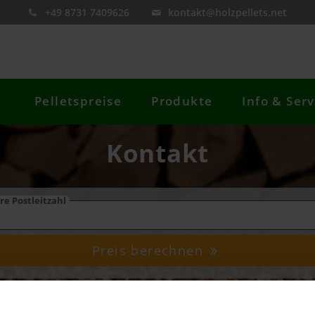
+49 8731 7409626
kontakt@holzpellets.net
Pelletspreise
Produkte
Info & Serv
Kontakt
re Postleitzahl
Preis berechnen