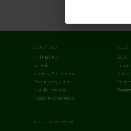
SERVICES
RECH
Hilfe & FAQ
AGB
Kontakt
Impre
Zahlung & Lieferung
Datens
Partnerprogramm
Cookie
Händler werden
Vertr
Heizöl in Österreich
© 2026 Holzpellets.net