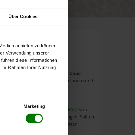
von 5
wertungen
Über Cookies
 Medien anbieten zu können
hrer Verwendung unserer
 führen diese Informationen
ie im Rahmen Ihrer Nutzung
Hallo! Ich bin Anna, Ihre
digitale Chat-
Assistentin
. Bei Fragen stehe ich Ihnen rund
um die Uhr zur Verfügung.
Chat starten
Marketing
Alternativ finden Sie auf unserer
FAQ-Seite
Antworten auf häufig gestellte Fragen. Sollten
wir Ihre Frage dort nicht beantworten,
können Sie uns telefonisch unter