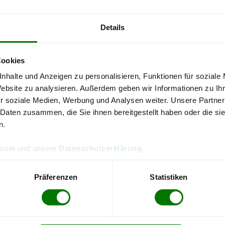
4,97 von 5
4,90 
83 Bewertungen
316 Be
Details
ngen
Cookies
nhalte und Anzeigen zu personalisieren, Funktionen für soziale
alten umgehend eine Antwort.
Website zu analysieren. Außerdem geben wir Informationen zu I
r soziale Medien, Werbung und Analysen weiter. Unsere Partner
 Daten zusammen, die Sie ihnen bereitgestellt haben oder die s
n.
ssum
und unsere
Datenschutzerklärung
.
Präferenzen
Statistiken