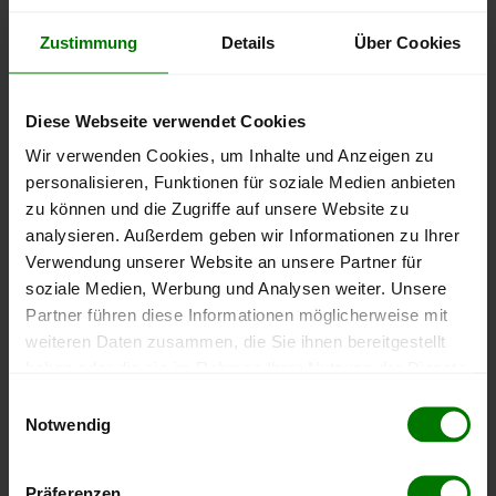
Pelprotec
Zustimmung
Details
Über Cookies
Diese Webseite verwendet Cookies
Wir verwenden Cookies, um Inhalte und Anzeigen zu
personalisieren, Funktionen für soziale Medien anbieten
Pelprotec® ist ein
Veredelungsverfahren
, bei dem Pellets
zu können und die Zugriffe auf unsere Website zu
vor dem Einblasen mit einem
dünnen Film aus
geruchsneutralen und natürlichen Pflanzenölen
analysieren. Außerdem geben wir Informationen zu Ihrer
besprüht werden. Dadurch soll weniger Staub beim
Verwendung unserer Website an unsere Partner für
Einblasen anfallen, die Fließfähigkeit verbessert werden
soziale Medien, Werbung und Analysen weiter. Unsere
sowie eine sauberere Verbrennung der Pellets erzielt
Partner führen diese Informationen möglicherweise mit
werden.
weiteren Daten zusammen, die Sie ihnen bereitgestellt
haben oder die sie im Rahmen Ihrer Nutzung der Dienste
gesammelt haben.
Einwilligungsauswahl
HD-Pellets
Notwendig
Hier finden Sie unser
Impressum
und unsere
Datenschutzerklärung
.
Präferenzen