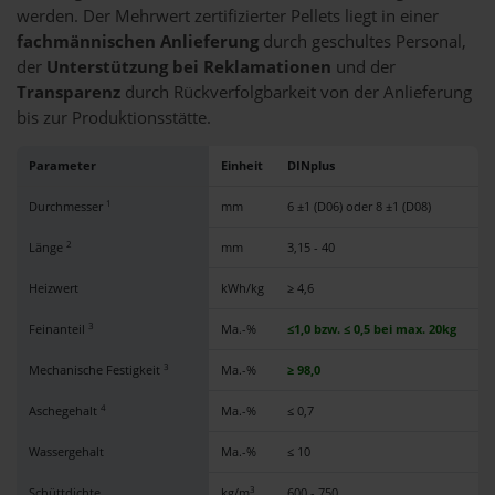
werden. Der Mehrwert zertifizierter Pellets liegt in einer
fachmännischen Anlieferung
durch geschultes Personal,
der
Unterstützung bei Reklamationen
und der
Transparenz
durch Rückverfolgbarkeit von der Anlieferung
bis zur Produktionsstätte.
Parameter
Einheit
DINplus
EN
1
Durchmesser
mm
6 ±1 (D06) oder 8 ±1 (D08)
6 
2
Länge
mm
3,15 - 40
3,1
Heizwert
kWh/kg
≥ 4,6
≥ 4
3
Feinanteil
Ma.-%
≤1,0 bzw. ≤ 0,5 bei max. 20kg
≤1
3
Mechanische Festigkeit
Ma.-%
≥ 98,0
≥ 
4
Aschegehalt
Ma.-%
≤ 0,7
≤ 0
Wassergehalt
Ma.-%
≤ 10
≤ 
3
Schüttdichte
kg/m
600 - 750
60