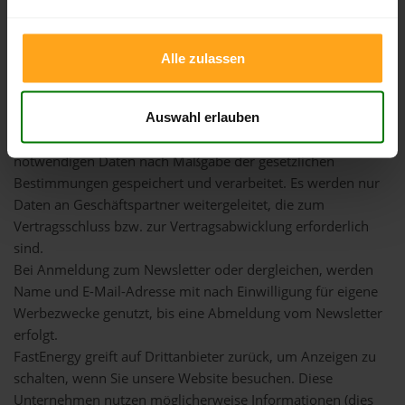
ununterbrochene Verfügbarkeit der Website und des
Bestellsystems und eventuell daraus entstehende Schäden.
Alle zulassen
§ 7 Datenschutz
FastEnergy speichert die Bestelldaten und sendet diese dem
Nutzer des Systems per E-Mail zu. Es werden nur die für die
Auswahl erlauben
Geschäftsabwicklung und den Geschäftsbetrieb
notwendigen Daten nach Maßgabe der gesetzlichen
Bestimmungen gespeichert und verarbeitet. Es werden nur
Daten an Geschäftspartner weitergeleitet, die zum
Vertragsschluss bzw. zur Vertragsabwicklung erforderlich
sind.
Bei Anmeldung zum Newsletter oder dergleichen, werden
Name und E-Mail-Adresse mit nach Einwilligung für eigene
Werbezwecke genutzt, bis eine Abmeldung vom Newsletter
erfolgt.
FastEnergy greift auf Drittanbieter zurück, um Anzeigen zu
schalten, wenn Sie unsere Website besuchen. Diese
Unternehmen nutzen möglicherweise Informationen (dies