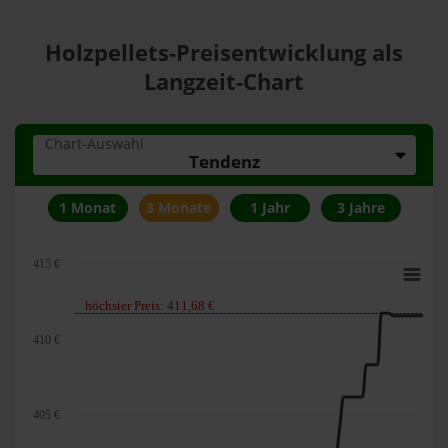
Holzpellets-Preisentwicklung als
Langzeit-Chart
Chart-Auswahl
Tendenz
1 Monat
3 Monate
1 Jahr
3 Jahre
415 €
höchster Preis: 411,68 €
410 €
405 €