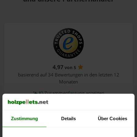
4,97
von 5
basierend auf 34 Bewertungen in den letzten 12
Monaten
KI-Zusammenfassung anzeigen
5
33 Bewertungen
Zustimmung
Details
Über Cookies
4
1 Bewertung
3
keine Bewertungen