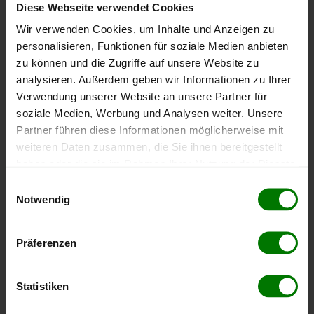
Diese Webseite verwendet Cookies
2
keine Bewertungen
Wir verwenden Cookies, um Inhalte und Anzeigen zu
1
keine Bewertungen
personalisieren, Funktionen für soziale Medien anbieten
zu können und die Zugriffe auf unsere Website zu
analysieren. Außerdem geben wir Informationen zu Ihrer
Aktuelle Kundenbewertungen
Verwendung unserer Website an unsere Partner für
soziale Medien, Werbung und Analysen weiter. Unsere
Partner führen diese Informationen möglicherweise mit
31.07.2026
von Franz aus Hatzenbach
5.000 kg von
Wallner
weiteren Daten zusammen, die Sie ihnen bereitgestellt
Handel und Abfallverwertungs
haben oder die sie im Rahmen Ihrer Nutzung der Dienste
GmbH
gesammelt haben.
Einwilligungsauswahl
Notwendig
Guter Preis, schneller Termin,kompetent
Hier finden Sie unser
Impressum
und unsere
verifiziert
Datenschutzerklärung
.
Präferenzen
17.06.2026
Statistiken
von Gerhard aus Vordernberg
6.500 kg von
Roth Energie
GmbH