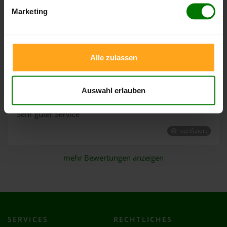
Marketing
hat alles super funktioiert
verifiziert
Alle zulassen
12.06.2026
von Christine aus Loimersdorf
3.500 kg von
Brennholzinger GmbH
Auswahl erlauben
Sehr guter Service
verifiziert
mehr Bewertungen anzeigen
SERVICES
RECHTLICHES