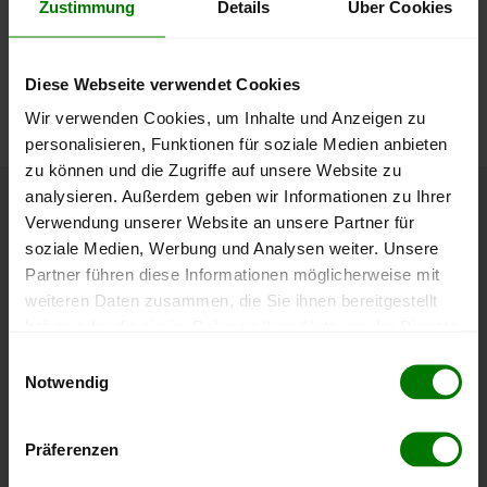
Zustimmung
Details
Über Cookies
lose Ware
Die aktuelle Preisentwicklung für Holzpellets in Österreich
können Sie jederzeit auf unserer
Pelletspreise
-Seite
Diese Webseite verwendet Cookies
nachvollziehen.
Wir verwenden Cookies, um Inhalte und Anzeigen zu
personalisieren, Funktionen für soziale Medien anbieten
zu können und die Zugriffe auf unsere Website zu
analysieren. Außerdem geben wir Informationen zu Ihrer
Höchst- und Tiefststände der
Verwendung unserer Website an unsere Partner für
soziale Medien, Werbung und Analysen weiter. Unsere
Pelletspreise in Taufkirchen an der
Partner führen diese Informationen möglicherweise mit
Trattnach
weiteren Daten zusammen, die Sie ihnen bereitgestellt
haben oder die sie im Rahmen Ihrer Nutzung der Dienste
Die Tabelle zeigt die
Höchst- und Tiefststände der
gesammelt haben.
Einwilligungsauswahl
Pelletspreise für lose Holzpellets
. Das dazugehörige
Notwendig
Datum zeigt, wann der Höchst- oder Tiefststand im
Hier finden Sie unser
Impressum
und unsere
jeweiligen Zeitraum erreicht wurde.
Datenschutzerklärung
.
Präferenzen