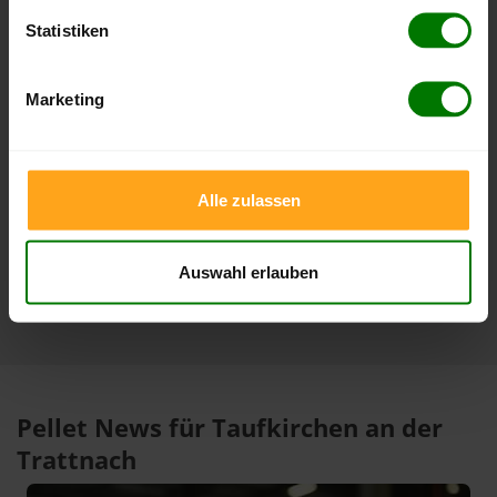
Lose Holzpellets
Statistiken
Zeitraum
Höchststand
Tiefststand
Marketing
4 Wochen
412,00 €
412,00 €
07.08.2026
07.08.2026
3 Monate
412,00 €
397,00 €
Alle zulassen
07.08.2026
08.05.2026
1 Jahr
440,00 €
305,33 €
15.01.2026
07.08.2025
Auswahl erlauben
Pellet News für Taufkirchen an der
Trattnach