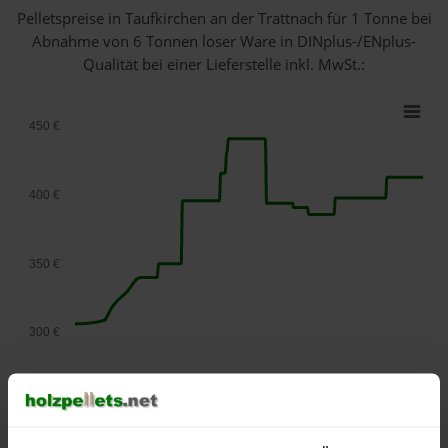
Pelletspreise in Taufkirchen an der Trattnach für 1 Tonne bei
Abnahme
von 6 Tonnen loser Ware
in DINplus-/ENplus-
Qualität bei einer Lieferstelle inkl. MwSt.:
450 €
400 €
350 €
300 €
250 €
September
Januar
Mai
2025
2026
2026