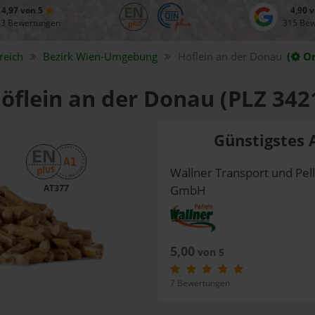
4,97 von 5
4,90 
83 Bewertungen
315 Be
reich
Bezirk
Wien-Umgebung
Höflein an der Donau
(
Or
Höflein an der Donau (PLZ 342
Günstigstes 
Wallner Transport und Pel
AT377
GmbH
5,00
von 5
7 Bewertungen