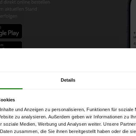
d direkt online bestellen
m aktuellen Stand
erfolgen
fahren
Details
llets-Chart für Höflein an de
Cookies
nhalte und Anzeigen zu personalisieren, Funktionen für soziale
Website zu analysieren. Außerdem geben wir Informationen zu I
r 1 Tonne bei Abnahme
von 6 Tonnen loser Ware
in DINplus-/ENplus-
r soziale Medien, Werbung und Analysen weiter. Unsere Partner
 Daten zusammen, die Sie ihnen bereitgestellt haben oder die s