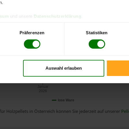
n.
ssum
und unsere
Datenschutzerklärung
.
Präferenzen
Statistiken
Auswahl erlauben
Januar
2026
lose Ware
für Holzpellets in Österreich können Sie jederzeit auf unserer
Pell