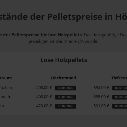
stände der Pelletspreise in H
 der Pelletspreise für lose Holzpellets
. Das dazugehörige Dat
jeweiligen Zeitraum erreicht wurde.
Lose Holzpellets
itraum
Höchststand
Tiefsts
Wochen
408,00 €
394,00 €
06.08.2026
06.07.2
Monate
408,00 €
385,00 €
06.08.2026
06.05.2
ahr
420,00 €
301,00 €
10.02.2026
06.08.2