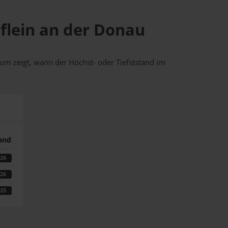
öflein an der Donau
um zeigt, wann der Höchst- oder Tiefststand im
tand
026
026
025