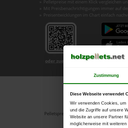
Pelletpreise mit einem Klick vergleichen un
Mit Preisbenachrichtigungen immer auf de
Preisentwicklungen im Chart einfach nachv
oder zuerst mehr über unsere App er
Zustimmung
Holzpe
Diese Webseite verwendet 
Wir verwenden Cookies, um I
und die Zugriffe auf unsere 
Pelletspreise in Höflein an der Donau fü
Website an unsere Partner fü
möglicherweise mit weiteren