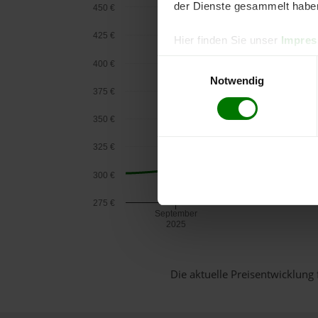
der Dienste gesammelt habe
450 €
425 €
Hier finden Sie unser
Impre
Einwilligungsauswahl
400 €
Notwendig
375 €
350 €
325 €
300 €
275 €
September
2025
Die aktuelle Preisentwicklung 