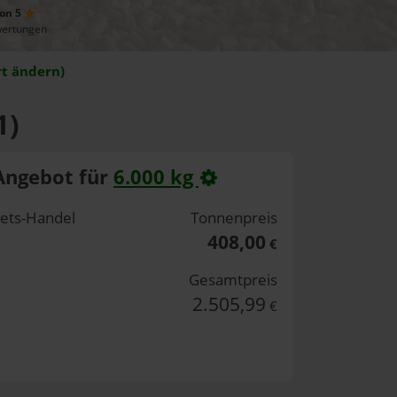
von 5
wertungen
t ändern)
1)
Angebot für
6.000 kg
lets-Handel
Tonnenpreis
408,00
€
Gesamtpreis
2.505,99
€