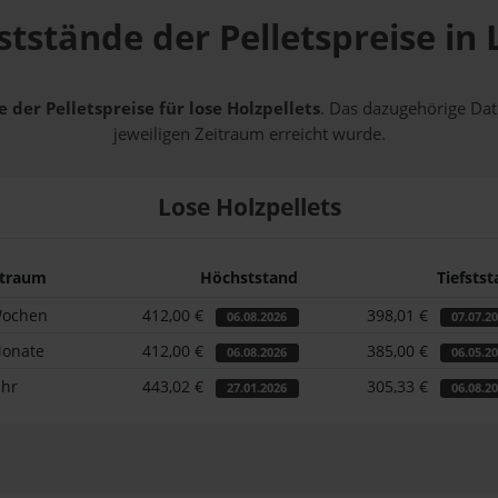
ststände der Pelletspreise in
 der Pelletspreise für lose Holzpellets
. Das dazugehörige Dat
jeweiligen Zeitraum erreicht wurde.
Lose Holzpellets
itraum
Höchststand
Tiefsts
Wochen
412,00 €
398,01 €
06.08.2026
07.07.2
Monate
412,00 €
385,00 €
06.08.2026
06.05.2
ahr
443,02 €
305,33 €
27.01.2026
06.08.2