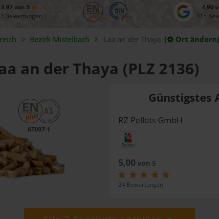
4,97 von 5
4,90 
83 Bewertungen
315 Be
reich
Bezirk
Mistelbach
Laa an der Thaya
(
Ort ändern
Laa an der Thaya (PLZ 2136)
Günstigstes 
RZ Pellets GmbH
AT007-1
5,00
von 5
24 Bewertungen