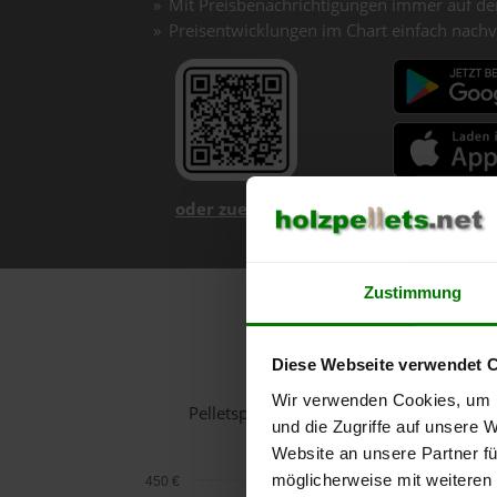
Mit Preisbenachrichtigungen immer auf de
Preisentwicklungen im Chart einfach nachv
oder zuerst mehr über unsere App er
Zustimmung
Holz
Diese Webseite verwendet 
Wir verwenden Cookies, um I
Pelletspreise in Laa an der Thaya für 
und die Zugriffe auf unsere 
Website an unsere Partner fü
möglicherweise mit weiteren
450 €