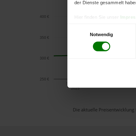
der Dienste gesammelt habe
400 €
Hier finden Sie unser
Impre
Einwilligungsauswahl
Notwendig
350 €
300 €
250 €
September
2025
Die aktuelle Preisentwicklung 