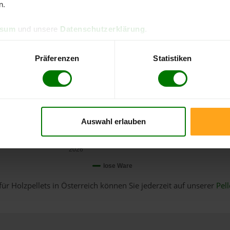
n.
ssum
und unsere
Datenschutzerklärung
.
Präferenzen
Statistiken
Auswahl erlauben
Januar
2026
lose Ware
für Holzpellets in Österreich können Sie jederzeit auf unserer
Pell