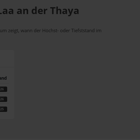
 Laa an der Thaya
um zeigt, wann der Höchst- oder Tiefststand im
tand
026
026
025