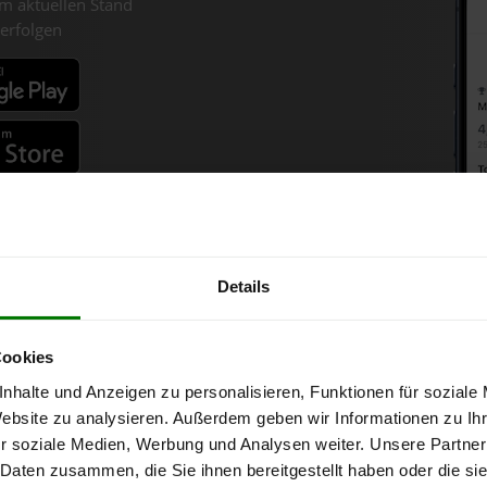
m aktuellen Stand
erfolgen
fahren
Details
pellets-Chart für Laa an der 
Cookies
nhalte und Anzeigen zu personalisieren, Funktionen für soziale
1 Tonne bei Abnahme
von 6 Tonnen loser Ware
in DINplus-/ENplus-Qu
Website zu analysieren. Außerdem geben wir Informationen zu I
r soziale Medien, Werbung und Analysen weiter. Unsere Partner
 Daten zusammen, die Sie ihnen bereitgestellt haben oder die s