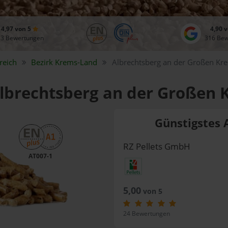
4,97 von 5
4,90 
83 Bewertungen
316 Be
reich
Bezirk
Krems-Land
Albrechtsberg an der Großen Kr
 Albrechtsberg an der Großen 
Günstigstes 
RZ Pellets GmbH
AT007-1
5,00
von 5
24 Bewertungen