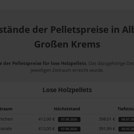
stände der Pelletspreise in A
Großen Krems
 der Pelletspreise für lose Holzpellets
. Das dazugehörige Dat
jeweiligen Zeitraum erreicht wurde.
Lose Holzpellets
itraum
Höchststand
Tiefsts
Wochen
412,00 €
398,01 €
07.08.2026
08.07.2
Monate
412,00 €
391,99 €
07.08.2026
08.05.2