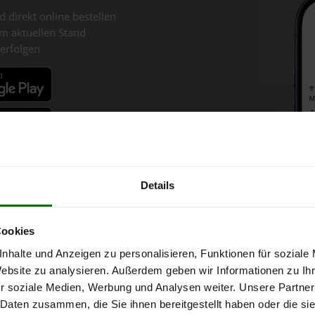
d direkt online bestellen
m aktuellen Stand
erfolgen
fahren
Details
Cookies
hart für Albrechtsberg an de
nhalte und Anzeigen zu personalisieren, Funktionen für soziale
Website zu analysieren. Außerdem geben wir Informationen zu I
r soziale Medien, Werbung und Analysen weiter. Unsere Partner
n Krems für 1 Tonne bei Abnahme
von 6 Tonnen loser Ware
in DINpl
 Daten zusammen, die Sie ihnen bereitgestellt haben oder die s
MwSt.: