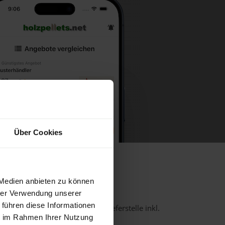
Über Cookies
r Großen Krems
 Medien anbieten zu können
hrer Verwendung unserer
 führen diese Informationen
us-/ENplus-Qualität bei einer Lieferstelle inkl.
ie im Rahmen Ihrer Nutzung