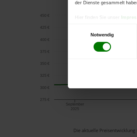
der Dienste gesammelt habe
450 €
Hier finden Sie unser
Impre
Einwilligungsauswahl
425 €
Notwendig
400 €
375 €
350 €
325 €
300 €
275 €
September
2025
Die aktuelle Preisentwicklung 