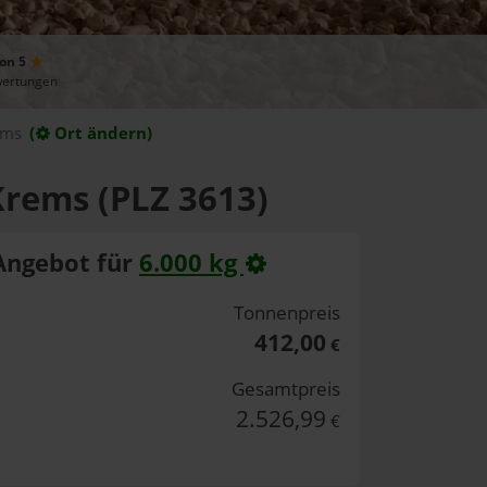
von 5
wertungen
ems
(
Ort ändern)
Krems (PLZ 3613)
Angebot für
6.000 kg
Tonnenpreis
412,00
€
Gesamtpreis
2.526,99
€