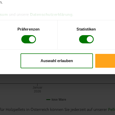
n.
ssum
und unsere
Datenschutzerklärung
.
Präferenzen
Statistiken
Auswahl erlauben
Januar
2026
lose Ware
für Holzpellets in Österreich können Sie jederzeit auf unserer
Pell