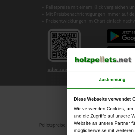
Pelletpreise mit einem Klick vergleichen un
Mit Preisbenachrichtigungen immer auf de
Preisentwicklungen im Chart einfach nachv
oder zuerst mehr über unsere App er
Zustimmung
Diese Webseite verwendet 
Holzpellets-C
Wir verwenden Cookies, um I
und die Zugriffe auf unsere 
Website an unsere Partner fü
Pelletspreise in Albrechtsberg an der Große
möglicherweise mit weiteren