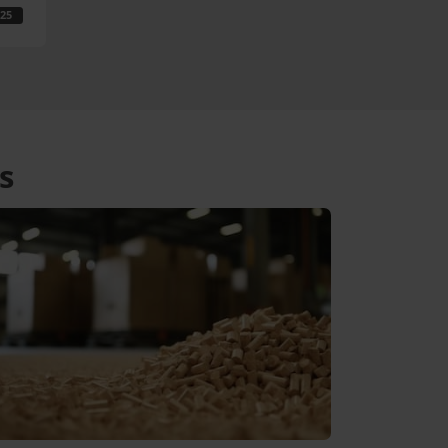
025
s