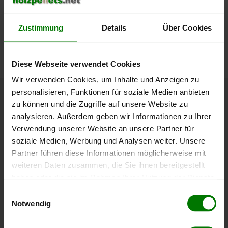
lose Ware
Die aktuelle Preisentwicklung für Holzpellets in Österreich
Zustimmung
Details
Über Cookies
können Sie jederzeit auf unserer
Pelletspreise
-Seite
nachvollziehen.
Diese Webseite verwendet Cookies
Wir verwenden Cookies, um Inhalte und Anzeigen zu
personalisieren, Funktionen für soziale Medien anbieten
Höchst- und Tiefststände der
zu können und die Zugriffe auf unsere Website zu
analysieren. Außerdem geben wir Informationen zu Ihrer
Pelletspreise in Gösing an der
Verwendung unserer Website an unsere Partner für
Mariazellerbahn
soziale Medien, Werbung und Analysen weiter. Unsere
Partner führen diese Informationen möglicherweise mit
Die Tabelle zeigt die
Höchst- und Tiefststände der
weiteren Daten zusammen, die Sie ihnen bereitgestellt
Pelletspreise für lose Holzpellets
. Das dazugehörige
haben oder die sie im Rahmen Ihrer Nutzung der Dienste
Datum zeigt, wann der Höchst- oder Tiefststand im
gesammelt haben.
Einwilligungsauswahl
jeweiligen Zeitraum erreicht wurde.
Notwendig
Hier finden Sie unser
Impressum
und unsere
Datenschutzerklärung
.