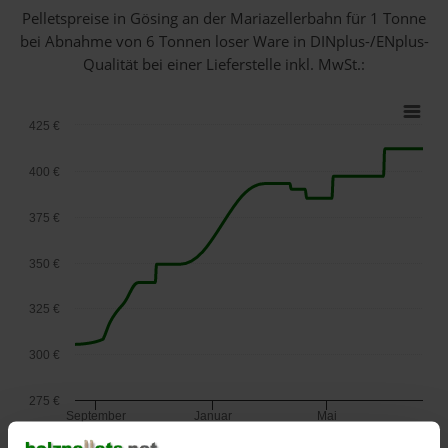
Pelletspreise in Gösing an der Mariazellerbahn für 1 Tonne
bei Abnahme
von 6 Tonnen loser Ware
in DINplus-/ENplus-
Qualität bei einer Lieferstelle inkl. MwSt.:
425 €
400 €
375 €
350 €
325 €
300 €
275 €
September
Januar
Mai
2025
2026
2026