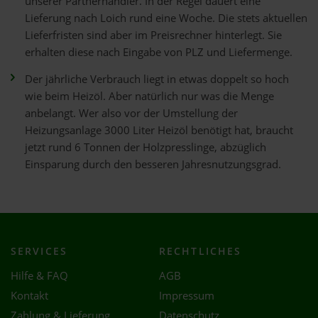
unserer Partnerhändler. In der Regel dauert eine
Lieferung nach Loich rund eine Woche. Die stets aktuellen
Lieferfristen sind aber im Preisrechner hinterlegt. Sie
erhalten diese nach Eingabe von PLZ und Liefermenge.
Der jährliche Verbrauch liegt in etwas doppelt so hoch
wie beim Heizöl. Aber natürlich nur was die Menge
anbelangt. Wer also vor der Umstellung der
Heizungsanlage 3000 Liter Heizöl benötigt hat, braucht
jetzt rund 6 Tonnen der Holzpresslinge, abzüglich
Einsparung durch den besseren Jahresnutzungsgrad.
SERVICES
RECHTLICHES
Hilfe & FAQ
AGB
Kontakt
Impressum
Zahlung & Lieferung
Datenschutz