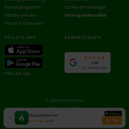
Partnerprogramm
Cookie-Einstellungen
Händler werden
Vertrag widerrufen
Heizöl in Österreich
PELLETS APP
BEWERTUNGEN
4,90
315 Bewertungen
Infos zur App
© 2026 Holzpellets.net
Facebook
Instagram
WhatsApp
Holzpellets.net
×
Zur App
★★★★★
★★★★★
gratis