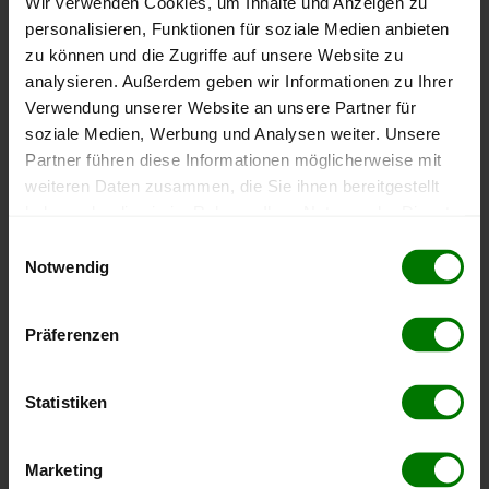
Wir verwenden Cookies, um Inhalte und Anzeigen zu
Höchst- und Tiefststände der
personalisieren, Funktionen für soziale Medien anbieten
zu können und die Zugriffe auf unsere Website zu
Pelletspreise in Loich
analysieren. Außerdem geben wir Informationen zu Ihrer
Verwendung unserer Website an unsere Partner für
Die Tabelle zeigt die
Höchst- und Tiefststände der
soziale Medien, Werbung und Analysen weiter. Unsere
Pelletspreise für lose Holzpellets
. Das dazugehörige
Partner führen diese Informationen möglicherweise mit
Datum zeigt, wann der Höchst- oder Tiefststand im
weiteren Daten zusammen, die Sie ihnen bereitgestellt
jeweiligen Zeitraum erreicht wurde.
haben oder die sie im Rahmen Ihrer Nutzung der Dienste
gesammelt haben.
Einwilligungsauswahl
Lose Holzpellets
Notwendig
Hier finden Sie unser
Impressum
und unsere
Datenschutzerklärung
.
Präferenzen
Zeitraum
Höchststand
Tiefststand
4 Wochen
412,00 €
398,01 €
Statistiken
06.08.2026
07.07.2026
3 Monate
412,00 €
385,00 €
06.08.2026
06.05.2026
Marketing