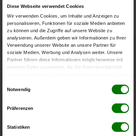
Diese Webseite verwendet Cookies
Die aktuelle Preisentwicklung für Holzpellets in Österreich
können Sie jederzeit auf unserer
Pelletspreise
-Seite
Wir verwenden Cookies, um Inhalte und Anzeigen zu
nachvollziehen.
personalisieren, Funktionen für soziale Medien anbieten
zu können und die Zugriffe auf unsere Website zu
analysieren. Außerdem geben wir Informationen zu Ihrer
Verwendung unserer Website an unsere Partner für
Höchst- und Tiefststände der
soziale Medien, Werbung und Analysen weiter. Unsere
Partner führen diese Informationen möglicherweise mit
Pelletspreise in Göpfritz an der Wild
weiteren Daten zusammen, die Sie ihnen bereitgestellt
haben oder die sie im Rahmen Ihrer Nutzung der Dienste
Die Tabelle zeigt die
Höchst- und Tiefststände der
gesammelt haben.
Einwilligungsauswahl
Pelletspreise für lose Holzpellets
. Das dazugehörige
Notwendig
Datum zeigt, wann der Höchst- oder Tiefststand im
Hier finden Sie unser
Impressum
und unsere
jeweiligen Zeitraum erreicht wurde.
Datenschutzerklärung
.
Präferenzen
Lose Holzpellets
Statistiken