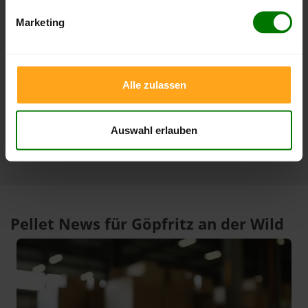
Zeitraum
Höchststand
Tiefststand
Marketing
4 Wochen
412,00 €
398,01 €
07.08.2026
08.07.2026
3 Monate
412,00 €
393,01 €
07.08.2026
08.05.2026
Alle zulassen
1 Jahr
443,02 €
305,33 €
27.01.2026
07.08.2025
Auswahl erlauben
Pellet News für Göpfritz an der Wild