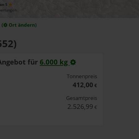
von 5
wertungen
(
Ort ändern)
552)
Angebot für
6.000 kg
Tonnenpreis
412,00
€
Gesamtpreis
2.526,99
€