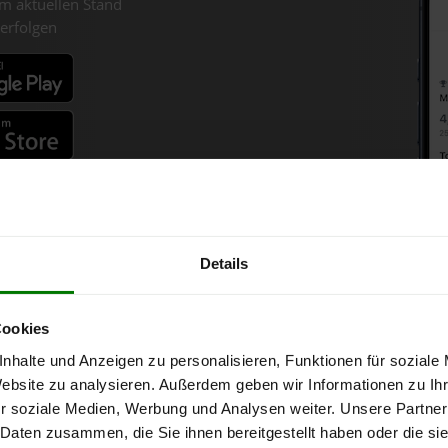
m aktuellen Stand
erfolgen
fahren
Details
lets-Chart für Wartberg an d
Cookies
nhalte und Anzeigen zu personalisieren, Funktionen für soziale
r 1 Tonne bei Abnahme
von 6 Tonnen loser Ware
in DINplus-/ENplus
Website zu analysieren. Außerdem geben wir Informationen zu I
r soziale Medien, Werbung und Analysen weiter. Unsere Partner
 Daten zusammen, die Sie ihnen bereitgestellt haben oder die s