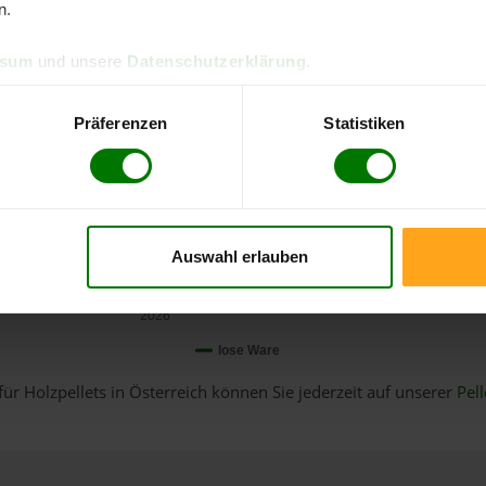
n.
ssum
und unsere
Datenschutzerklärung
.
Präferenzen
Statistiken
Auswahl erlauben
Januar
2026
lose Ware
für Holzpellets in Österreich können Sie jederzeit auf unserer
Pell