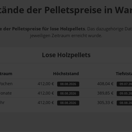
tände der Pelletspreise in W
 der Pelletspreise für lose Holzpellets
. Das dazugehörige Dat
jeweiligen Zeitraum erreicht wurde.
Lose Holzpellets
itraum
Höchststand
Tiefsts
Wochen
412,00 €
408,04 €
08.08.2026
09.07.2
Monate
412,00 €
389,85 €
08.08.2026
09.05.2
ahr
412,00 €
305,33 €
08.08.2026
08.08.2