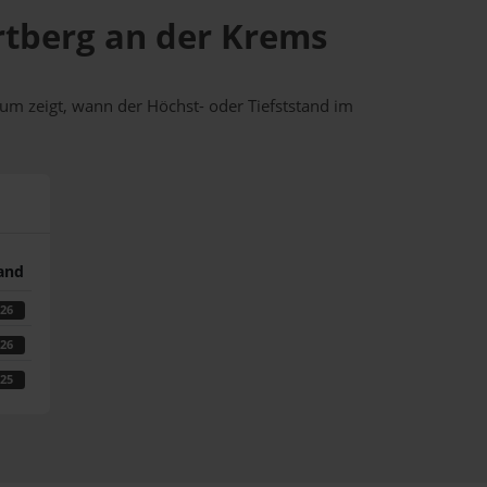
artberg an der Krems
um zeigt, wann der Höchst- oder Tiefststand im
tand
026
026
025