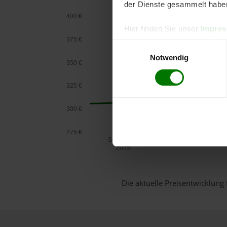
der Dienste gesammelt habe
400 €
Hier finden Sie unser
Impre
375 €
Einwilligungsauswahl
Notwendig
350 €
325 €
300 €
275 €
September
2025
Die aktuelle Preisentwicklung 