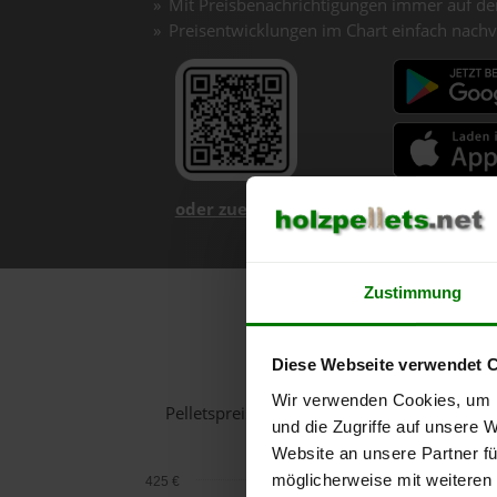
Mit Preisbenachrichtigungen immer auf de
Preisentwicklungen im Chart einfach nachv
oder zuerst mehr über unsere App er
Zustimmung
Holzpel
Diese Webseite verwendet 
Wir verwenden Cookies, um I
Pelletspreise in Wartberg an der Krems fü
und die Zugriffe auf unsere 
Website an unsere Partner fü
möglicherweise mit weiteren
425 €