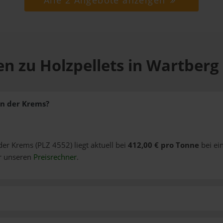
Alle 2 Angebote anzeigen
en zu Holzpellets in Wartberg
an der Krems?
der Krems (PLZ 4552) liegt aktuell bei
412,00 € pro Tonne
bei ei
er unseren
Preisrechner
.