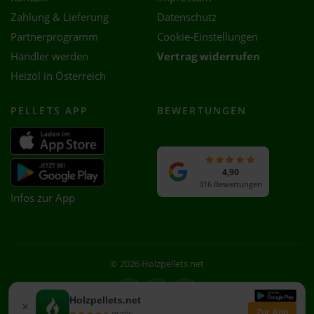
Zahlung & Lieferung
Datenschutz
Partnerprogramm
Cookie-Einstellungen
Händler werden
Vertrag widerrufen
Heizöl in Österreich
PELLETS APP
BEWERTUNGEN
4,90
316 Bewertungen
Infos zur App
© 2026 Holzpellets.net
Facebook
Instagram
WhatsApp
Holzpellets.net
×
Zur App
★★★★★
★★★★★
gratis