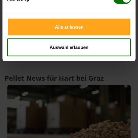
3 Monate
409,06 €
379,00 €
23.07.2026
08.05.2026
1 Jahr
409,06 €
301,15 €
Alle zulassen
23.07.2026
07.08.2025
Auswahl erlauben
Pellet News für Hart bei Graz