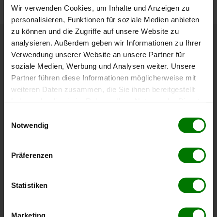
Wir verwenden Cookies, um Inhalte und Anzeigen zu
personalisieren, Funktionen für soziale Medien anbieten
zu können und die Zugriffe auf unsere Website zu
analysieren. Außerdem geben wir Informationen zu Ihrer
Höchst- und Tiefststände der
Verwendung unserer Website an unsere Partner für
Pelletspreise in Hart bei Graz
soziale Medien, Werbung und Analysen weiter. Unsere
Partner führen diese Informationen möglicherweise mit
weiteren Daten zusammen, die Sie ihnen bereitgestellt
Die Tabelle zeigt die
Höchst- und Tiefststände der
haben oder die sie im Rahmen Ihrer Nutzung der Dienste
Pelletspreise für lose Holzpellets
. Das dazugehörige
gesammelt haben.
Datum zeigt, wann der Höchst- oder Tiefststand im
Einwilligungsauswahl
jeweiligen Zeitraum erreicht wurde.
Notwendig
Hier finden Sie unser
Impressum
und unsere
Datenschutzerklärung
.
Lose Holzpellets
Präferenzen
Statistiken
Zeitraum
Höchststand
Tiefststand
4 Wochen
409,06 €
397,87 €
Marketing
23.07.2026
08.07.2026