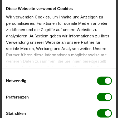
Die aktuelle Preisentwicklung für Holzpellets in Österreich
Diese Webseite verwendet Cookies
können Sie jederzeit auf unserer
Pelletspreise
-Seite
Wir verwenden Cookies, um Inhalte und Anzeigen zu
nachvollziehen.
personalisieren, Funktionen für soziale Medien anbieten
zu können und die Zugriffe auf unsere Website zu
analysieren. Außerdem geben wir Informationen zu Ihrer
Verwendung unserer Website an unsere Partner für
Höchst- und Tiefststände der
soziale Medien, Werbung und Analysen weiter. Unsere
Pelletspreise in Mistelbach bei Wels
Partner führen diese Informationen möglicherweise mit
weiteren Daten zusammen, die Sie ihnen bereitgestellt
haben oder die sie im Rahmen Ihrer Nutzung der Dienste
Die Tabelle zeigt die
Höchst- und Tiefststände der
gesammelt haben.
Pelletspreise für lose Holzpellets
. Das dazugehörige
Einwilligungsauswahl
Datum zeigt, wann der Höchst- oder Tiefststand im
Notwendig
Hier finden Sie unser
Impressum
und unsere
jeweiligen Zeitraum erreicht wurde.
Datenschutzerklärung
.
Präferenzen
Lose Holzpellets
Statistiken