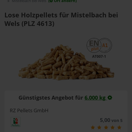
Mistelbach bei Wels
(
Ort ändern)
Lose Holzpellets für Mistelbach bei
Wels (PLZ 4613)
AT007-1
Günstigstes Angebot für
6.000 kg
RZ Pellets GmbH
5,00
von 5