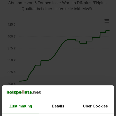
Abnahme
von 6 Tonnen loser Ware
in DINplus-/ENplus-
Qualität bei einer Lieferstelle inkl. MwSt.:
425 €
400 €
375 €
350 €
325 €
300 €
275 €
September
Januar
Mai
2025
2026
2026
Zustimmung
Details
Über Cookies
lose Ware