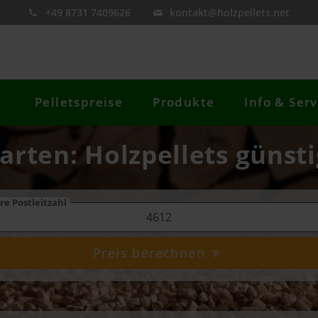
+49 8731 7409626
kontakt@holzpellets.net
Pelletspreise
Produkte
Info & Serv
harten: Holzpellets günsti
re Postleitzahl
Preis berechnen