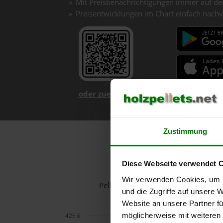
Mit Preisbenachrichtigungen immer auf de
Preisentwicklungen im Chart einfach nachv
oder zuerst mehr über unsere App er
Zustimmung
Diese Webseite verwendet 
Wir verwenden Cookies, um I
Pelletspreise in Scharten für 1 To
und die Zugriffe auf unsere 
Website an unsere Partner fü
möglicherweise mit weiteren
425 €