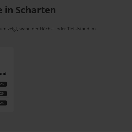
e in Scharten
um zeigt, wann der Höchst- oder Tiefststand im
tand
026
026
025