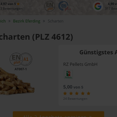
4,97 von 5
4,90 
83 Bewertungen
317 Be
ich
Bezirk
Eferding
Scharten
Scharten (PLZ 4612)
Günstigstes 
RZ Pellets GmbH
AT007-1
5,00
von 5
24 Bewertungen