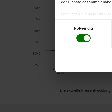
der Dienste gesammelt habe
400 €
Hier finden Sie unser
Impre
375 €
Einwilligungsauswahl
Notwendig
350 €
325 €
300 €
275 €
September
2025
Die aktuelle Preisentwicklung 