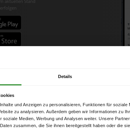
m aktuellen Stand
erfolgen
fahren
Details
Holzpellets-Chart für Scharte
Cookies
nhalte und Anzeigen zu personalisieren, Funktionen für soziale
nne bei Abnahme
von 6 Tonnen loser Ware
in DINplus-/ENplus-Qualit
Website zu analysieren. Außerdem geben wir Informationen zu I
r soziale Medien, Werbung und Analysen weiter. Unsere Partner
 Daten zusammen, die Sie ihnen bereitgestellt haben oder die s