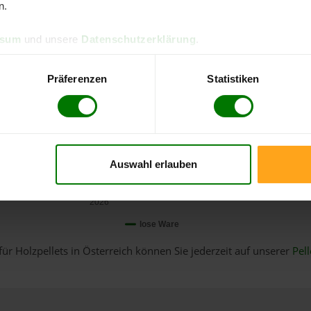
n.
ssum
und unsere
Datenschutzerklärung
.
Präferenzen
Statistiken
Auswahl erlauben
Januar
2026
lose Ware
für Holzpellets in Österreich können Sie jederzeit auf unserer
Pell