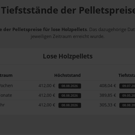
Tiefststände der Pelletspreis
 der Pelletspreise für lose Holzpellets
. Das dazugehörige Dat
jeweiligen Zeitraum erreicht wurde.
Lose Holzpellets
itraum
Höchststand
Tiefsts
Wochen
412,00 €
408,04 €
08.08.2026
09.07.2
Monate
412,00 €
389,85 €
08.08.2026
09.05.2
ahr
412,00 €
305,33 €
08.08.2026
08.08.2