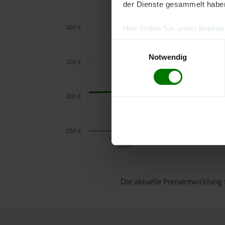
der Dienste gesammelt habe
400 €
Hier finden Sie unser
Impre
Einwilligungsauswahl
Notwendig
350 €
300 €
250 €
September
2025
Die aktuelle Preisentwicklung 