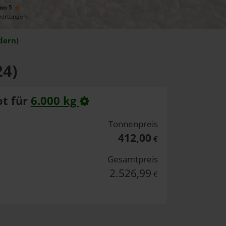
von 5
wertungen
dern)
24)
t für
6.000 kg
Tonnenpreis
412,00
€
Gesamtpreis
2.526,99
€