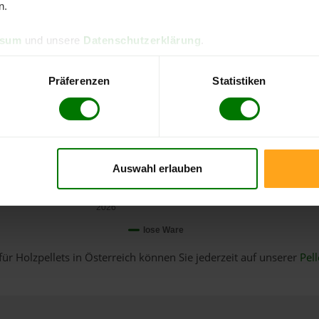
n.
ssum
und unsere
Datenschutzerklärung
.
Präferenzen
Statistiken
Auswahl erlauben
Januar
2026
lose Ware
für Holzpellets in Österreich können Sie jederzeit auf unserer
Pell