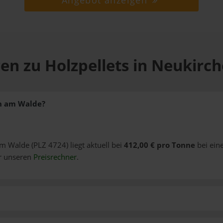
Angebot anzeigen
en zu Holzpellets in Neukir
en am Walde?
am Walde (PLZ 4724) liegt aktuell bei
412,00 € pro Tonne
bei ein
er unseren
Preisrechner
.