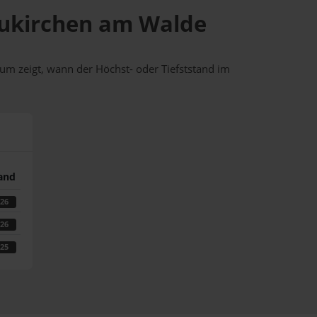
Neukirchen am Walde
um zeigt, wann der Höchst- oder Tiefststand im
tand
026
026
025