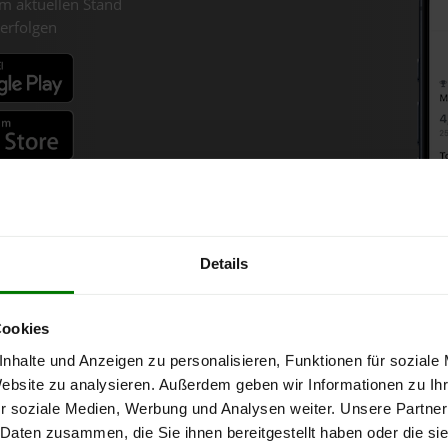
m aktuellen Stand
erfolgen
fahren
Details
llets-Chart für Neukirchen a
Cookies
nhalte und Anzeigen zu personalisieren, Funktionen für soziale
r 1 Tonne bei Abnahme
von 6 Tonnen loser Ware
in DINplus-/ENplus
Website zu analysieren. Außerdem geben wir Informationen zu I
r soziale Medien, Werbung und Analysen weiter. Unsere Partner
 Daten zusammen, die Sie ihnen bereitgestellt haben oder die s