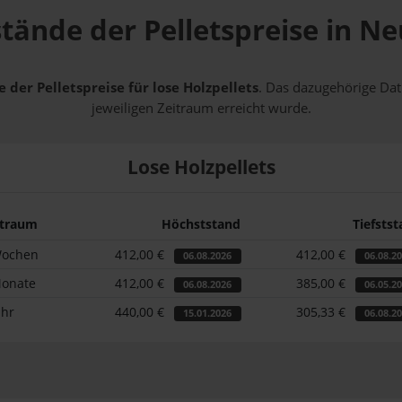
stände der Pelletspreise in 
 der Pelletspreise für lose Holzpellets
. Das dazugehörige Dat
jeweiligen Zeitraum erreicht wurde.
Lose Holzpellets
itraum
Höchststand
Tiefsts
Wochen
412,00 €
412,00 €
06.08.2026
06.08.2
Monate
412,00 €
385,00 €
06.08.2026
06.05.2
ahr
440,00 €
305,33 €
15.01.2026
06.08.2