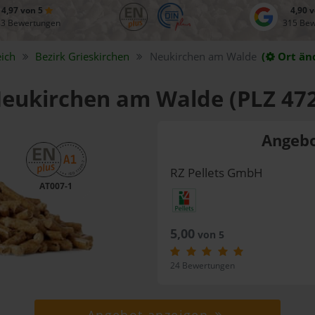
4,97 von 5
4,90 
83 Bewertungen
315 Be
ich
Bezirk
Grieskirchen
Neukirchen am Walde
(
Ort än
 Neukirchen am Walde (PLZ 47
Angebo
RZ Pellets GmbH
AT007-1
5,00
von 5
24 Bewertungen