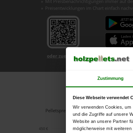
Mit Preisbenachrichtigungen immer auf de
Preisentwicklungen im Chart einfach nachv
oder zuerst mehr über unsere App er
Zustimmung
Holzpe
Diese Webseite verwendet 
Wir verwenden Cookies, um I
Pelletspreise in Neukirchen am Walde fü
und die Zugriffe auf unsere 
Website an unsere Partner fü
möglicherweise mit weiteren
450 €