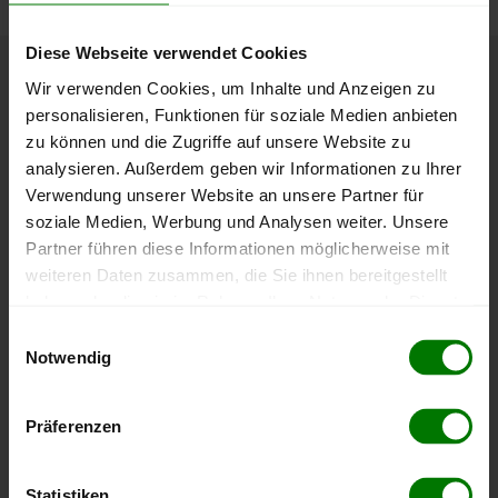
Diese Webseite verwendet Cookies
Wir verwenden Cookies, um Inhalte und Anzeigen zu
Höchst- und Tiefststände der
personalisieren, Funktionen für soziale Medien anbieten
Pelletspreise in St. Agatha
zu können und die Zugriffe auf unsere Website zu
analysieren. Außerdem geben wir Informationen zu Ihrer
Die Tabelle zeigt die
Höchst- und Tiefststände der
Verwendung unserer Website an unsere Partner für
Pelletspreise für lose Holzpellets
. Das dazugehörige
soziale Medien, Werbung und Analysen weiter. Unsere
Datum zeigt, wann der Höchst- oder Tiefststand im
Partner führen diese Informationen möglicherweise mit
jeweiligen Zeitraum erreicht wurde.
weiteren Daten zusammen, die Sie ihnen bereitgestellt
haben oder die sie im Rahmen Ihrer Nutzung der Dienste
gesammelt haben.
Lose Holzpellets
Einwilligungsauswahl
Notwendig
Hier finden Sie unser
Impressum
und unsere
Datenschutzerklärung
.
Zeitraum
Höchststand
Tiefststand
Präferenzen
4 Wochen
412,00 €
412,00 €
10.08.2026
10.08.2026
Statistiken