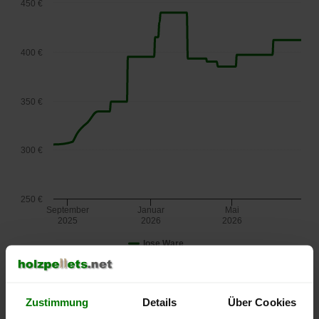
450 €
400 €
350 €
300 €
250 €
September
Januar
Mai
2025
2026
2026
lose Ware
Die aktuelle Preisentwicklung für Holzpellets in Österreich
können Sie jederzeit auf unserer
Pelletspreise
-Seite
Zustimmung
nachvollziehen.
Details
Über Cookies