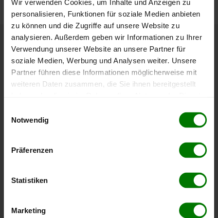
Wir verwenden Cookies, um Inhalte und Anzeigen zu
personalisieren, Funktionen für soziale Medien anbieten
zu können und die Zugriffe auf unsere Website zu
analysieren. Außerdem geben wir Informationen zu Ihrer
Höchst- und Tiefststände der
Verwendung unserer Website an unsere Partner für
soziale Medien, Werbung und Analysen weiter. Unsere
Pelletspreise in Pichl bei Wels
Partner führen diese Informationen möglicherweise mit
weiteren Daten zusammen, die Sie ihnen bereitgestellt
Die Tabelle zeigt die
Höchst- und Tiefststände der
haben oder die sie im Rahmen Ihrer Nutzung der Dienste
Pelletspreise für lose Holzpellets
. Das dazugehörige
gesammelt haben.
Einwilligungsauswahl
Datum zeigt, wann der Höchst- oder Tiefststand im
Notwendig
jeweiligen Zeitraum erreicht wurde.
Hier finden Sie unser
Impressum
und unsere
Datenschutzerklärung
.
Präferenzen
Lose Holzpellets
Statistiken
Zeitraum
Höchststand
Tiefststand
4 Wochen
412,00 €
408,04 €
Marketing
09.08.2026
10.07.2026