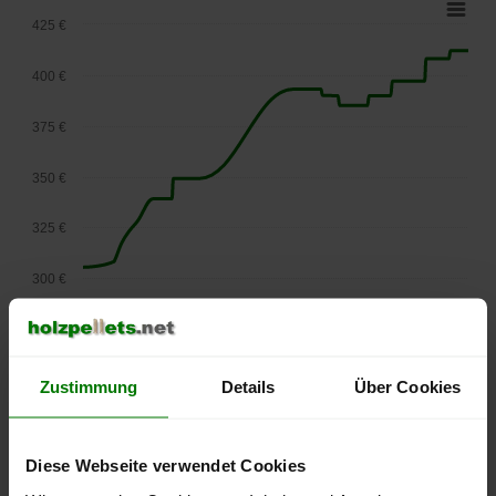
425 €
400 €
375 €
350 €
325 €
300 €
275 €
September
Januar
Mai
2025
2026
2026
Zustimmung
Details
Über Cookies
lose Ware
Die aktuelle Preisentwicklung für Holzpellets in Österreich
können Sie jederzeit auf unserer
Pelletspreise
-Seite
Diese Webseite verwendet Cookies
nachvollziehen.