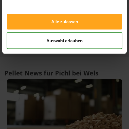
3 Monate
412,00 €
389,85 €
09.08.2026
10.05.2026
Alle zulassen
1 Jahr
412,00 €
305,33 €
09.08.2026
09.08.2025
Auswahl erlauben
Pellet News für Pichl bei Wels