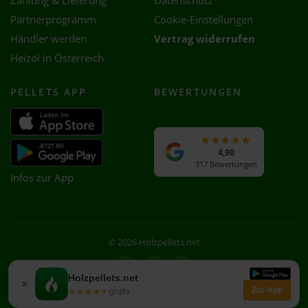
Zahlung & Lieferung
Datenschutz
Partnerprogramm
Cookie-Einstellungen
Händler werden
Vertrag widerrufen
Heizöl in Österreich
PELLETS APP
BEWERTUNGEN
4,90
317 Bewertungen
Infos zur App
© 2026 Holzpellets.net
Facebook
Instagram
WhatsApp
Holzpellets.net
×
Zur App
★★★★★
★★★★★
gratis