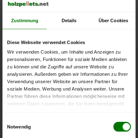
lose Ware
Die aktuelle Preisentwicklung für Holzpellets in Österreich
Zustimmung
Details
Über Cookies
können Sie jederzeit auf unserer
Pelletspreise
-Seite
nachvollziehen.
Diese Webseite verwendet Cookies
Wir verwenden Cookies, um Inhalte und Anzeigen zu
personalisieren, Funktionen für soziale Medien anbieten
Höchst- und Tiefststände der
zu können und die Zugriffe auf unsere Website zu
Pelletspreise in Rohrbach bei
analysieren. Außerdem geben wir Informationen zu Ihrer
Mattersburg
Verwendung unserer Website an unsere Partner für
soziale Medien, Werbung und Analysen weiter. Unsere
Partner führen diese Informationen möglicherweise mit
Die Tabelle zeigt die
Höchst- und Tiefststände der
weiteren Daten zusammen, die Sie ihnen bereitgestellt
Pelletspreise für lose Holzpellets
. Das dazugehörige
haben oder die sie im Rahmen Ihrer Nutzung der Dienste
Datum zeigt, wann der Höchst- oder Tiefststand im
gesammelt haben.
jeweiligen Zeitraum erreicht wurde.
Einwilligungsauswahl
Notwendig
Hier finden Sie unser
Impressum
und unsere