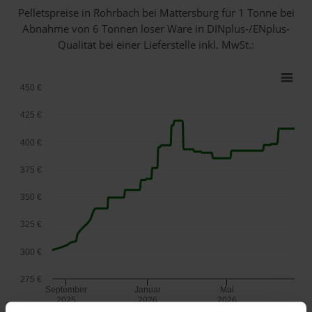
Pelletspreise in Rohrbach bei Mattersburg für 1 Tonne bei
Abnahme
von 6 Tonnen loser Ware
in DINplus-/ENplus-
Qualität bei einer Lieferstelle inkl. MwSt.:
450 €
425 €
400 €
375 €
350 €
325 €
300 €
275 €
September
Januar
Mai
2025
2026
2026