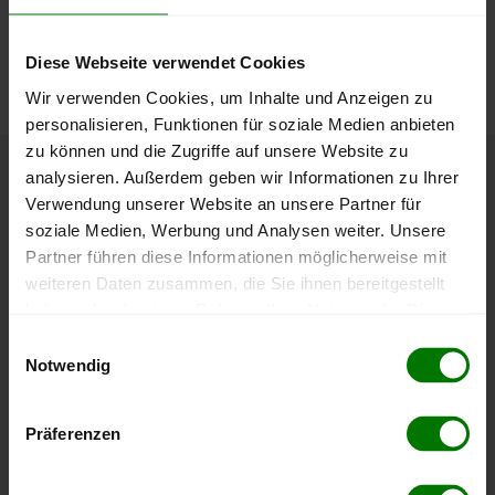
Die aktuelle Preisentwicklung für Holzpellets in Österreich
können Sie jederzeit auf unserer
Pelletspreise
-Seite
Diese Webseite verwendet Cookies
nachvollziehen.
Wir verwenden Cookies, um Inhalte und Anzeigen zu
personalisieren, Funktionen für soziale Medien anbieten
zu können und die Zugriffe auf unsere Website zu
analysieren. Außerdem geben wir Informationen zu Ihrer
Höchst- und Tiefststände der
Verwendung unserer Website an unsere Partner für
Pelletspreise in Eggersdorf bei Graz
soziale Medien, Werbung und Analysen weiter. Unsere
Partner führen diese Informationen möglicherweise mit
weiteren Daten zusammen, die Sie ihnen bereitgestellt
Die Tabelle zeigt die
Höchst- und Tiefststände der
haben oder die sie im Rahmen Ihrer Nutzung der Dienste
Pelletspreise für lose Holzpellets
. Das dazugehörige
gesammelt haben.
Datum zeigt, wann der Höchst- oder Tiefststand im
Einwilligungsauswahl
jeweiligen Zeitraum erreicht wurde.
Notwendig
Hier finden Sie unser
Impressum
und unsere
Datenschutzerklärung
.
Lose Holzpellets
Präferenzen