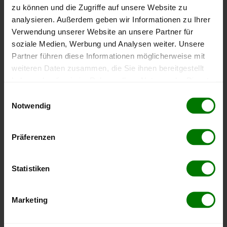
zu können und die Zugriffe auf unsere Website zu
Höchst- und Tiefststände der
analysieren. Außerdem geben wir Informationen zu Ihrer
Pelletspreise in Weiz
Verwendung unserer Website an unsere Partner für
soziale Medien, Werbung und Analysen weiter. Unsere
Partner führen diese Informationen möglicherweise mit
Die Tabelle zeigt die
Höchst- und Tiefststände der
weiteren Daten zusammen, die Sie ihnen bereitgestellt
Pelletspreise für lose Holzpellets
. Das dazugehörige
Datum zeigt, wann der Höchst- oder Tiefststand im
haben oder die sie im Rahmen Ihrer Nutzung der Dienste
jeweiligen Zeitraum erreicht wurde.
gesammelt haben.
Einwilligungsauswahl
Notwendig
Hier finden Sie unser
Impressum
und unsere
Lose Holzpellets
Datenschutzerklärung
.
Präferenzen
Zeitraum
Höchststand
Tiefststand
Statistiken
4 Wochen
409,06 €
397,87 €
23.07.2026
08.07.2026
Marketing
3 Monate
409,06 €
379,00 €
23.07.2026
08.05.2026