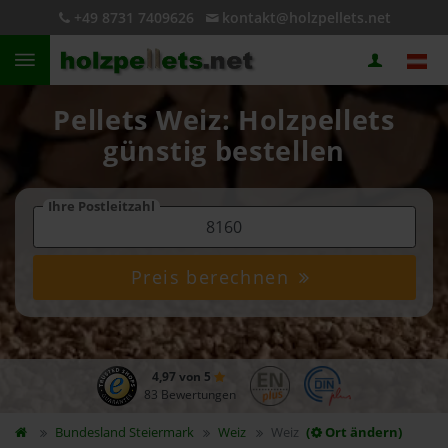
+49 8731 7409626
kontakt@holzpellets.net
Pellets Weiz: Holzpellets
günstig bestellen
Ihre Postleitzahl
Preis berechnen
4,97 von 5
83 Bewertungen
Bundesland
Steiermark
Weiz
Weiz
(
Ort ändern)