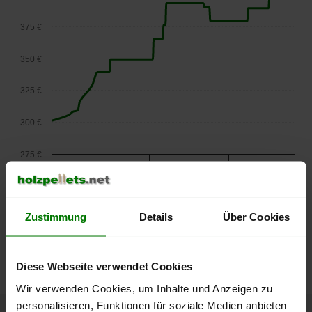
375 €
350 €
325 €
300 €
275 €
September
Januar
Mai
2025
2026
2026
lose Ware
Zustimmung
Details
Über Cookies
Die aktuelle Preisentwicklung für Holzpellets in Österreich
können Sie jederzeit auf unserer
Pelletspreise
-Seite
nachvollziehen.
Diese Webseite verwendet Cookies
Wir verwenden Cookies, um Inhalte und Anzeigen zu
personalisieren, Funktionen für soziale Medien anbieten