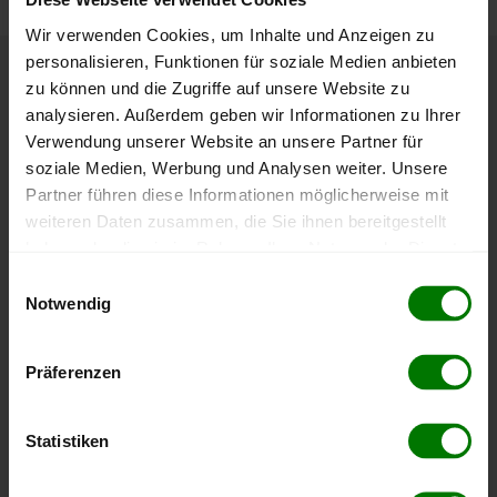
Wir verwenden Cookies, um Inhalte und Anzeigen zu
personalisieren, Funktionen für soziale Medien anbieten
zu können und die Zugriffe auf unsere Website zu
Höchst- und Tiefststände der
analysieren. Außerdem geben wir Informationen zu Ihrer
Pelletspreise in Neufelden
Verwendung unserer Website an unsere Partner für
soziale Medien, Werbung und Analysen weiter. Unsere
Die Tabelle zeigt die
Höchst- und Tiefststände der
Partner führen diese Informationen möglicherweise mit
Pelletspreise für lose Holzpellets
. Das dazugehörige
weiteren Daten zusammen, die Sie ihnen bereitgestellt
Datum zeigt, wann der Höchst- oder Tiefststand im
haben oder die sie im Rahmen Ihrer Nutzung der Dienste
jeweiligen Zeitraum erreicht wurde.
gesammelt haben.
Einwilligungsauswahl
Notwendig
Hier finden Sie unser
Impressum
und unsere
Lose Holzpellets
Datenschutzerklärung
.
Präferenzen
Zeitraum
Höchststand
Tiefststand
Statistiken
4 Wochen
412,00 €
412,00 €
08.08.2026
08.08.2026