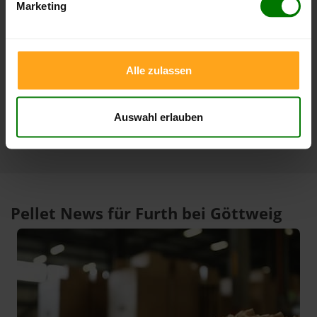
Marketing
4 Wochen
408,00 €
396,00 €
10.08.2026
11.07.2026
3 Monate
408,00 €
386,99 €
10.08.2026
11.05.2026
Alle zulassen
1 Jahr
420,00 €
301,00 €
10.02.2026
10.08.2025
Auswahl erlauben
Pellet News für Furth bei Göttweig