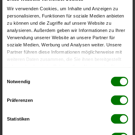
können Sie jederzeit auf unserer
Pelletspreise
-Seite
Wir verwenden Cookies, um Inhalte und Anzeigen zu
nachvollziehen.
personalisieren, Funktionen für soziale Medien anbieten
zu können und die Zugriffe auf unsere Website zu
analysieren. Außerdem geben wir Informationen zu Ihrer
Verwendung unserer Website an unsere Partner für
Höchst- und Tiefststände der
soziale Medien, Werbung und Analysen weiter. Unsere
Partner führen diese Informationen möglicherweise mit
Pelletspreise in Furth bei Göttweig
weiteren Daten zusammen, die Sie ihnen bereitgestellt
haben oder die sie im Rahmen Ihrer Nutzung der Dienste
Die Tabelle zeigt die
Höchst- und Tiefststände der
gesammelt haben.
Einwilligungsauswahl
Pelletspreise für lose Holzpellets
. Das dazugehörige
Notwendig
Datum zeigt, wann der Höchst- oder Tiefststand im
Hier finden Sie unser
Impressum
und unsere
jeweiligen Zeitraum erreicht wurde.
Datenschutzerklärung
.
Präferenzen
Lose Holzpellets
Statistiken
Zeitraum
Höchststand
Tiefststand