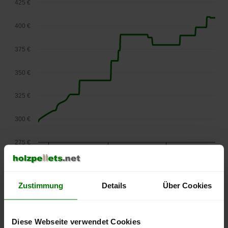
425 €
400 €
375 €
350 €
325 €
300 €
275 €
September
Januar
Mai
2025
2026
2026
lose Ware
Zustimmung
Details
Über Cookies
Die aktuelle Preisentwicklung für Holzpellets in Österreich
können Sie jederzeit auf unserer
Pelletspreise
-Seite
nachvollziehen.
Diese Webseite verwendet Cookies