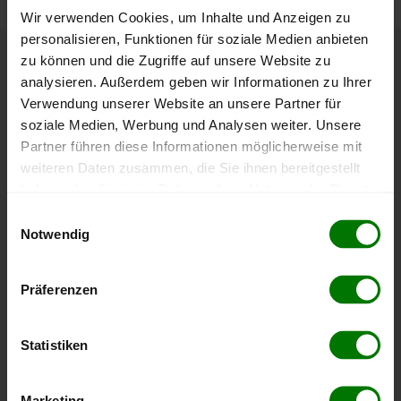
Wir verwenden Cookies, um Inhalte und Anzeigen zu
personalisieren, Funktionen für soziale Medien anbieten
zu können und die Zugriffe auf unsere Website zu
Höchst- und Tiefststände der
analysieren. Außerdem geben wir Informationen zu Ihrer
Pelletspreise in Wieting
Verwendung unserer Website an unsere Partner für
soziale Medien, Werbung und Analysen weiter. Unsere
Partner führen diese Informationen möglicherweise mit
Die Tabelle zeigt die
Höchst- und Tiefststände der
weiteren Daten zusammen, die Sie ihnen bereitgestellt
Pelletspreise für lose Holzpellets
. Das dazugehörige
haben oder die sie im Rahmen Ihrer Nutzung der Dienste
Datum zeigt, wann der Höchst- oder Tiefststand im
gesammelt haben.
jeweiligen Zeitraum erreicht wurde.
Einwilligungsauswahl
Notwendig
Hier finden Sie unser
Impressum
und unsere
Lose Holzpellets
Datenschutzerklärung
.
Präferenzen
Zeitraum
Höchststand
Tiefststand
Statistiken
4 Wochen
409,00 €
397,87 €
23.07.2026
10.07.2026
Marketing