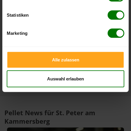
Lose Holzpellets
Statistiken
Zeitraum
Höchststand
Tiefststand
4 Wochen
409,06 €
397,87 €
Marketing
23.07.2026
10.07.2026
3 Monate
409,06 €
379,00 €
23.07.2026
10.05.2026
Alle zulassen
1 Jahr
409,06 €
302,95 €
23.07.2026
09.08.2025
Auswahl erlauben
Pellet News für St. Peter am
Kammersberg