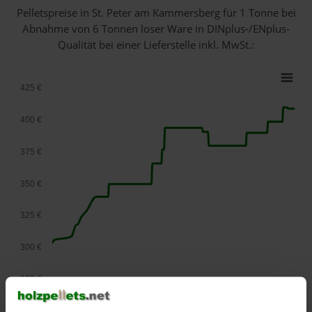
Pelletspreise in St. Peter am Kammersberg für 1 Tonne bei
Abnahme
von 6 Tonnen loser Ware
in DINplus-/ENplus-
Qualität bei einer Lieferstelle inkl. MwSt.:
425 €
400 €
375 €
350 €
325 €
300 €
275 €
September
Januar
Mai
2025
2026
2026