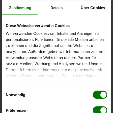
lose Ware
Zustimmung
Details
Über Cookies
Die aktuelle Preisentwicklung für Holzpellets in Österreich
können Sie jederzeit auf unserer
Pelletspreise
-Seite
nachvollziehen.
Diese Webseite verwendet Cookies
Wir verwenden Cookies, um Inhalte und Anzeigen zu
personalisieren, Funktionen für soziale Medien anbieten
zu können und die Zugriffe auf unsere Website zu
Höchst- und Tiefststände der
analysieren. Außerdem geben wir Informationen zu Ihrer
Verwendung unserer Website an unsere Partner für
Pelletspreise in St. Peter am
soziale Medien, Werbung und Analysen weiter. Unsere
Kammersberg
Partner führen diese Informationen möglicherweise mit
weiteren Daten zusammen, die Sie ihnen bereitgestellt
Die Tabelle zeigt die
Höchst- und Tiefststände der
haben oder die sie im Rahmen Ihrer Nutzung der Dienste
Pelletspreise für lose Holzpellets
. Das dazugehörige
gesammelt haben.
Einwilligungsauswahl
Datum zeigt, wann der Höchst- oder Tiefststand im
Notwendig
jeweiligen Zeitraum erreicht wurde.
Hier finden Sie unser
Impressum
und unsere
Datenschutzerklärung
.
Präferenzen