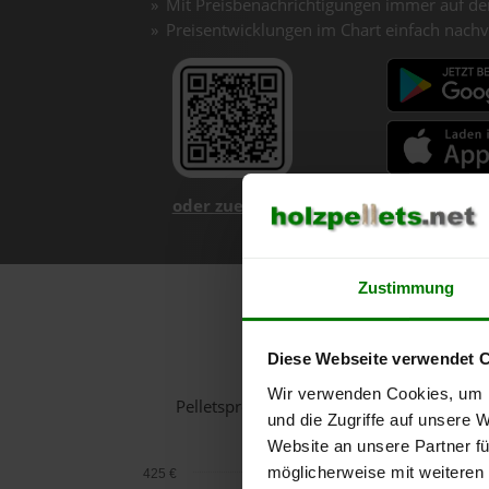
Mit Preisbenachrichtigungen immer auf de
Preisentwicklungen im Chart einfach nachv
oder zuerst mehr über unsere App er
Zustimmung
Holzpe
Diese Webseite verwendet 
Wir verwenden Cookies, um I
Pelletspreise in St. Peter im Sulmtal für
und die Zugriffe auf unsere 
Website an unsere Partner fü
möglicherweise mit weiteren
425 €