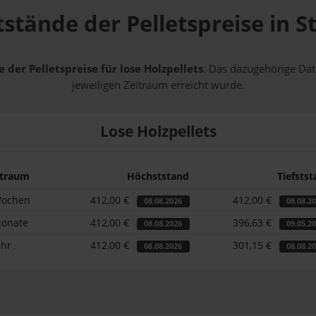
stände der Pelletspreise in S
 der Pelletspreise für lose Holzpellets
. Das dazugehörige Dat
jeweiligen Zeitraum erreicht wurde.
Lose Holzpellets
itraum
Höchststand
Tiefsts
Wochen
412,00 €
412,00 €
08.08.2026
08.08.2
Monate
412,00 €
396,63 €
08.08.2026
09.05.2
ahr
412,00 €
301,15 €
08.08.2026
08.08.2