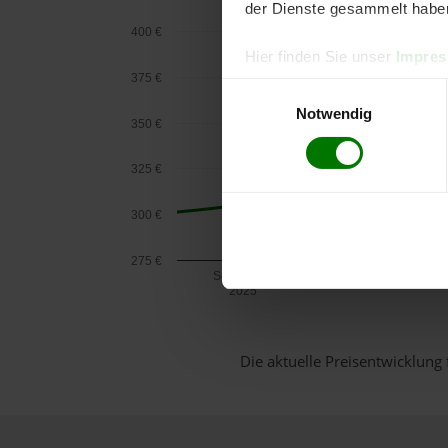
der Dienste gesammelt habe
400 €
Hier finden Sie unser
Impre
375 €
Einwilligungsauswahl
Notwendig
350 €
325 €
300 €
275 €
September
2025
Die aktuelle Preisentwicklung 