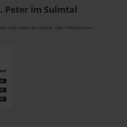
t. Peter im Sulmtal
um zeigt, wann der Höchst- oder Tiefststand im
tand
026
026
025