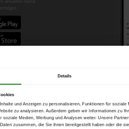
m aktuellen Stand
erfolgen
fahren
Details
llets-Chart für St. Peter im 
Cookies
nhalte und Anzeigen zu personalisieren, Funktionen für soziale
 1 Tonne bei Abnahme
von 6 Tonnen loser Ware
in DINplus-/ENplus-Q
Website zu analysieren. Außerdem geben wir Informationen zu I
r soziale Medien, Werbung und Analysen weiter. Unsere Partner
 Daten zusammen, die Sie ihnen bereitgestellt haben oder die s