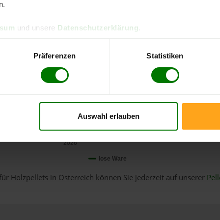
n.
ssum
und unsere
Datenschutzerklärung
.
Präferenzen
Statistiken
Auswahl erlauben
Januar
2026
lose Ware
für Holzpellets in Österreich können Sie jederzeit auf unserer
Pell