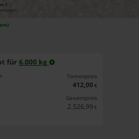
von 5
wertungen
ern)
t für
6.000 kg
H
Tonnenpreis
412,00
€
Gesamtpreis
2.526,99
€