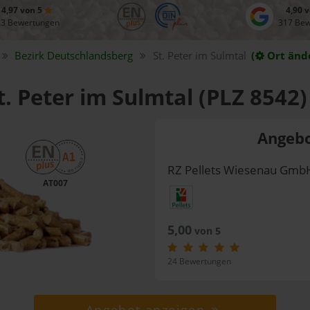
4,97 von 5
4,90 
83 Bewertungen
317 Be
Bezirk
Deutschlandsberg
St. Peter im Sulmtal
(
Ort änd
t. Peter im Sulmtal (PLZ 8542)
Angebo
RZ Pellets Wiesenau Gmb
AT007
5,00
von 5
24 Bewertungen