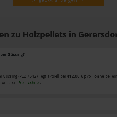
Angebot anzeigen
en zu Holzpellets in Gerersdor
 bei Güssing?
ei Güssing (PLZ 7542) liegt aktuell bei
412,00 € pro Tonne
bei ei
er unseren
Preisrechner
.