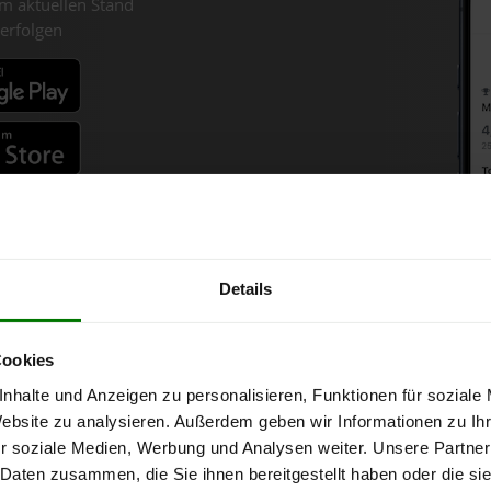
m aktuellen Stand
erfolgen
fahren
Details
lets-Chart für Gerersdorf bei
Cookies
nhalte und Anzeigen zu personalisieren, Funktionen für soziale
ür 1 Tonne bei Abnahme
von 6 Tonnen loser Ware
in DINplus-/ENplus
Website zu analysieren. Außerdem geben wir Informationen zu I
r soziale Medien, Werbung und Analysen weiter. Unsere Partner
 Daten zusammen, die Sie ihnen bereitgestellt haben oder die s