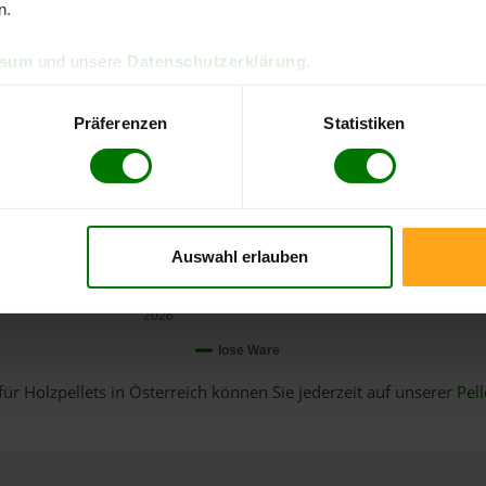
n.
ssum
und unsere
Datenschutzerklärung
.
Präferenzen
Statistiken
Auswahl erlauben
Januar
2026
lose Ware
für Holzpellets in Österreich können Sie jederzeit auf unserer
Pell