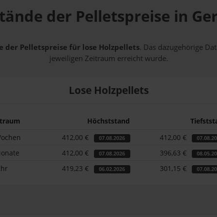
tände der Pelletspreise in Ge
 der Pelletspreise für lose Holzpellets
. Das dazugehörige Dat
jeweiligen Zeitraum erreicht wurde.
Lose Holzpellets
itraum
Höchststand
Tiefsts
Wochen
412,00 €
412,00 €
07.08.2026
07.08.2
Monate
412,00 €
396,63 €
07.08.2026
08.05.2
ahr
419,23 €
301,15 €
06.02.2026
07.08.2