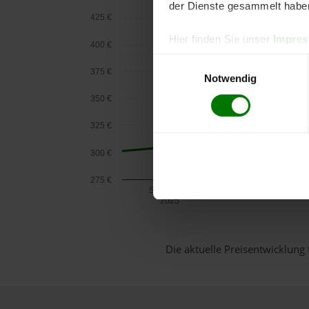
der Dienste gesammelt habe
425 €
Hier finden Sie unser
Impre
400 €
Einwilligungsauswahl
375 €
Notwendig
350 €
325 €
300 €
275 €
September
2025
Die aktuelle Preisentwicklung 