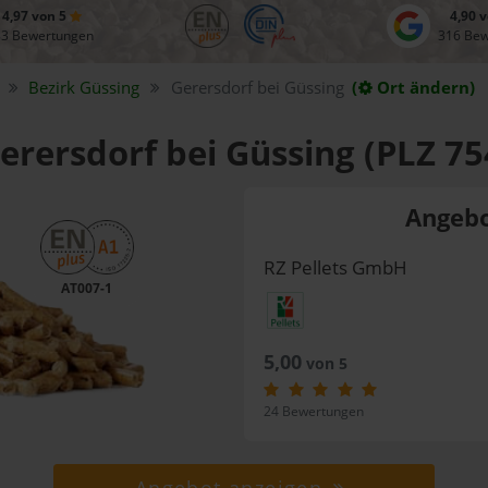
4,97 von 5
4,90 
83 Bewertungen
316 Be
Bezirk
Güssing
Gerersdorf bei Güssing
(
Ort ändern)
Gerersdorf bei Güssing (PLZ 75
Angebo
RZ Pellets GmbH
AT007-1
5,00
von 5
24 Bewertungen