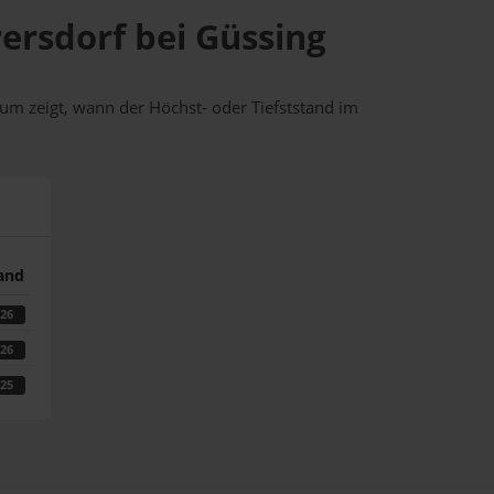
rersdorf bei Güssing
um zeigt, wann der Höchst- oder Tiefststand im
tand
026
026
025