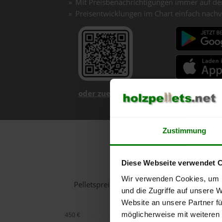
Mit Preisbenachrichtigungen immer auf de
Preisentwicklungen im Chart einfach nachv
oder zuerst mehr über unsere App er
Zustimmung
Holzpel
Diese Webseite verwendet 
Wir verwenden Cookies, um I
Pelletspreise in Gerersdorf bei Güssing f
und die Zugriffe auf unsere 
Website an unsere Partner fü
möglicherweise mit weiteren
450 €