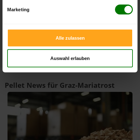
23.07.2026
07.07.2026
Marketing
3 Monate
409,06 €
379,00 €
23.07.2026
07.05.2026
1 Jahr
409,06 €
301,15 €
Alle zulassen
23.07.2026
06.08.2025
Auswahl erlauben
Pellet News für Graz-Mariatrost