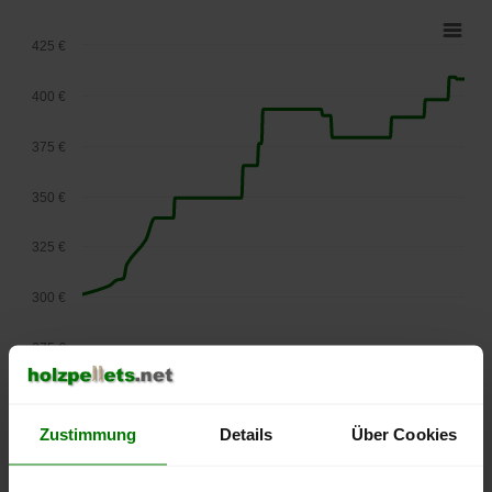
425 €
400 €
375 €
350 €
325 €
300 €
275 €
September
Januar
Mai
2025
2026
2026
lose Ware
Zustimmung
Details
Über Cookies
Die aktuelle Preisentwicklung für Holzpellets in Österreich
können Sie jederzeit auf unserer
Pelletspreise
-Seite