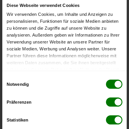
nachvollziehen.
Diese Webseite verwendet Cookies
Wir verwenden Cookies, um Inhalte und Anzeigen zu
personalisieren, Funktionen für soziale Medien anbieten
zu können und die Zugriffe auf unsere Website zu
Höchst- und Tiefststände der
analysieren. Außerdem geben wir Informationen zu Ihrer
Verwendung unserer Website an unsere Partner für
Pelletspreise in Graz-Mariatrost
soziale Medien, Werbung und Analysen weiter. Unsere
Partner führen diese Informationen möglicherweise mit
Die Tabelle zeigt die
Höchst- und Tiefststände der
weiteren Daten zusammen, die Sie ihnen bereitgestellt
Pelletspreise für lose Holzpellets
. Das dazugehörige
haben oder die sie im Rahmen Ihrer Nutzung der Dienste
Datum zeigt, wann der Höchst- oder Tiefststand im
gesammelt haben.
Einwilligungsauswahl
jeweiligen Zeitraum erreicht wurde.
Notwendig
Hier finden Sie unser
Impressum
und unsere
Datenschutzerklärung
.
Lose Holzpellets
Präferenzen
Zeitraum
Höchststand
Tiefststand
Statistiken
4 Wochen
409,06 €
397,87 €