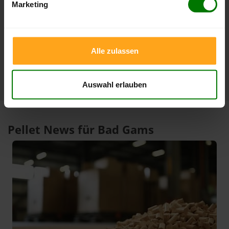
Marketing
3 Monate
409,06 €
379,00 €
23.07.2026
08.05.2026
1 Jahr
409,06 €
301,15 €
Alle zulassen
23.07.2026
07.08.2025
Auswahl erlauben
Pellet News für Bad Gams