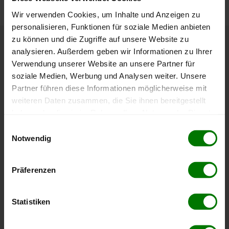
Wir verwenden Cookies, um Inhalte und Anzeigen zu
personalisieren, Funktionen für soziale Medien anbieten
zu können und die Zugriffe auf unsere Website zu
Höchst- und Tiefststände der
analysieren. Außerdem geben wir Informationen zu Ihrer
Verwendung unserer Website an unsere Partner für
Pelletspreise in Bad Gams
soziale Medien, Werbung und Analysen weiter. Unsere
Partner führen diese Informationen möglicherweise mit
Die Tabelle zeigt die
Höchst- und Tiefststände der
weiteren Daten zusammen, die Sie ihnen bereitgestellt
Pelletspreise für lose Holzpellets
. Das dazugehörige
haben oder die sie im Rahmen Ihrer Nutzung der Dienste
Datum zeigt, wann der Höchst- oder Tiefststand im
gesammelt haben.
Einwilligungsauswahl
jeweiligen Zeitraum erreicht wurde.
Notwendig
Hier finden Sie unser
Impressum
und unsere
Datenschutzerklärung
.
Lose Holzpellets
Präferenzen
Zeitraum
Höchststand
Tiefststand
Statistiken
4 Wochen
409,06 €
397,87 €
23.07.2026
08.07.2026