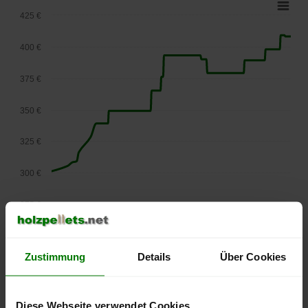
425 €
400 €
375 €
350 €
325 €
300 €
275 €
September
Januar
Mai
2025
2026
2026
lose Ware
Zustimmung
Details
Über Cookies
Die aktuelle Preisentwicklung für Holzpellets in Österreich
können Sie jederzeit auf unserer
Pelletspreise
-Seite
nachvollziehen.
Diese Webseite verwendet Cookies