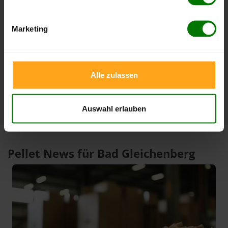
4 Wochen
412,00 €
412,00 €
07.08.2026
07.08.2026
Marketing
3 Monate
412,00 €
396,63 €
07.08.2026
08.05.2026
1 Jahr
412,00 €
301,15 €
Alle zulassen
07.08.2026
07.08.2025
Auswahl erlauben
Pellet News für Bad Gleichenberg