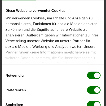
können Sie jederzeit auf unserer
Pelletspreise
-Seite
nachvollziehen.
Diese Webseite verwendet Cookies
Wir verwenden Cookies, um Inhalte und Anzeigen zu
personalisieren, Funktionen für soziale Medien anbieten
zu können und die Zugriffe auf unsere Website zu
Höchst- und Tiefststände der
analysieren. Außerdem geben wir Informationen zu Ihrer
Verwendung unserer Website an unsere Partner für
Pelletspreise in Bad Gleichenberg
soziale Medien, Werbung und Analysen weiter. Unsere
Partner führen diese Informationen möglicherweise mit
Die Tabelle zeigt die
Höchst- und Tiefststände der
weiteren Daten zusammen, die Sie ihnen bereitgestellt
Pelletspreise für lose Holzpellets
. Das dazugehörige
haben oder die sie im Rahmen Ihrer Nutzung der Dienste
Datum zeigt, wann der Höchst- oder Tiefststand im
gesammelt haben.
Einwilligungsauswahl
jeweiligen Zeitraum erreicht wurde.
Notwendig
Hier finden Sie unser
Impressum
und unsere
Datenschutzerklärung
.
Lose Holzpellets
Präferenzen
Zeitraum
Höchststand
Tiefststand
Statistiken