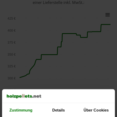
einer Lieferstelle inkl. MwSt.:
425 €
400 €
375 €
350 €
325 €
300 €
275 €
September
Januar
Mai
2025
2026
2026
lose Ware
Zustimmung
Details
Über Cookies
Die aktuelle Preisentwicklung für Holzpellets in Österreich