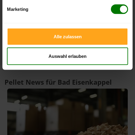
23.07.2026
07.07.2026
Marketing
3 Monate
409,00 €
379,00 €
23.07.2026
07.05.2026
1 Jahr
409,00 €
296,85 €
Alle zulassen
23.07.2026
06.08.2025
Auswahl erlauben
Pellet News für Bad Eisenkappel