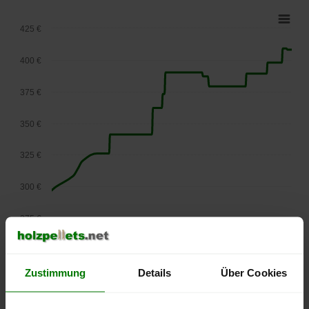
425 €
400 €
375 €
350 €
325 €
300 €
275 €
September
Januar
Mai
2025
2026
2026
lose Ware
Zustimmung
Details
Über Cookies
Die aktuelle Preisentwicklung für Holzpellets in Österreich
können Sie jederzeit auf unserer
Pelletspreise
-Seite