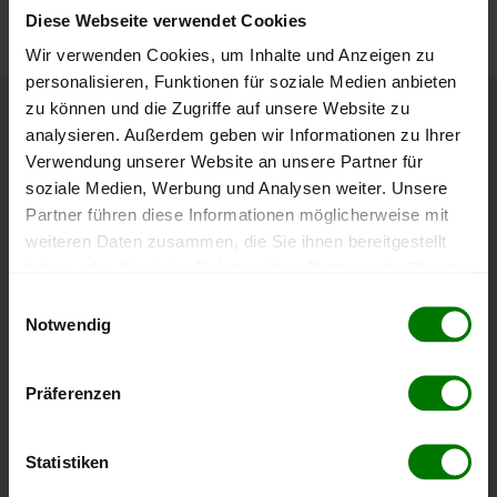
nachvollziehen.
Diese Webseite verwendet Cookies
Wir verwenden Cookies, um Inhalte und Anzeigen zu
personalisieren, Funktionen für soziale Medien anbieten
zu können und die Zugriffe auf unsere Website zu
Höchst- und Tiefststände der
analysieren. Außerdem geben wir Informationen zu Ihrer
Verwendung unserer Website an unsere Partner für
Pelletspreise in Bad Eisenkappel
soziale Medien, Werbung und Analysen weiter. Unsere
Partner führen diese Informationen möglicherweise mit
Die Tabelle zeigt die
Höchst- und Tiefststände der
weiteren Daten zusammen, die Sie ihnen bereitgestellt
Pelletspreise für lose Holzpellets
. Das dazugehörige
haben oder die sie im Rahmen Ihrer Nutzung der Dienste
Datum zeigt, wann der Höchst- oder Tiefststand im
gesammelt haben.
Einwilligungsauswahl
jeweiligen Zeitraum erreicht wurde.
Notwendig
Hier finden Sie unser
Impressum
und unsere
Datenschutzerklärung
.
Lose Holzpellets
Präferenzen
Zeitraum
Höchststand
Tiefststand
Statistiken
4 Wochen
409,00 €
397,87 €