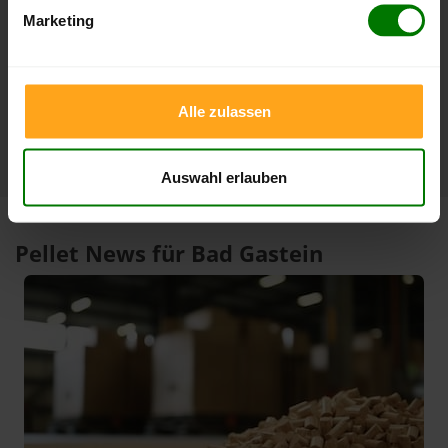
Marketing
3 Monate
412,00 €
385,00 €
06.08.2026
06.05.2026
1 Jahr
412,00 €
305,33 €
06.08.2026
06.08.2025
Alle zulassen
Auswahl erlauben
Pellet News für Bad Gastein