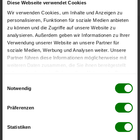
Diese Webseite verwendet Cookies
Wir verwenden Cookies, um Inhalte und Anzeigen zu
personalisieren, Funktionen für soziale Medien anbieten
zu können und die Zugriffe auf unsere Website zu
Höchst- und Tiefststände der
analysieren. Außerdem geben wir Informationen zu Ihrer
Pelletspreise in Bad Gastein
Verwendung unserer Website an unsere Partner für
soziale Medien, Werbung und Analysen weiter. Unsere
Partner führen diese Informationen möglicherweise mit
Die Tabelle zeigt die
Höchst- und Tiefststände der
weiteren Daten zusammen, die Sie ihnen bereitgestellt
Pelletspreise für lose Holzpellets
. Das dazugehörige
haben oder die sie im Rahmen Ihrer Nutzung der Dienste
Datum zeigt, wann der Höchst- oder Tiefststand im
gesammelt haben.
jeweiligen Zeitraum erreicht wurde.
Einwilligungsauswahl
Notwendig
Hier finden Sie unser
Impressum
und unsere
Lose Holzpellets
Datenschutzerklärung
.
Präferenzen
Zeitraum
Höchststand
Tiefststand
Statistiken
4 Wochen
412,00 €
412,00 €
06.08.2026
06.08.2026