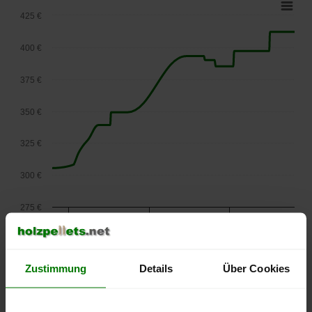
425 €
400 €
375 €
350 €
325 €
300 €
275 €
September
Januar
Mai
2025
2026
2026
lose Ware
Zustimmung
Details
Über Cookies
Die aktuelle Preisentwicklung für Holzpellets in Österreich
können Sie jederzeit auf unserer
Pelletspreise
-Seite
nachvollziehen.