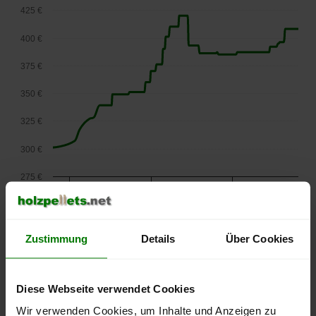
425 €
400 €
375 €
350 €
325 €
300 €
275 €
September
Januar
Mai
2025
2026
2026
lose Ware
Zustimmung
Details
Über Cookies
Die aktuelle Preisentwicklung für Holzpellets in Österreich
können Sie jederzeit auf unserer
Pelletspreise
-Seite
nachvollziehen.
Diese Webseite verwendet Cookies
Wir verwenden Cookies, um Inhalte und Anzeigen zu