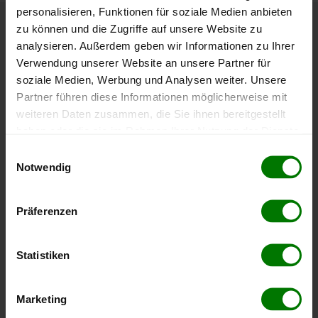
personalisieren, Funktionen für soziale Medien anbieten
zu können und die Zugriffe auf unsere Website zu
Höchst- und Tiefststände der
analysieren. Außerdem geben wir Informationen zu Ihrer
Pelletspreise in Zöbing
Verwendung unserer Website an unsere Partner für
soziale Medien, Werbung und Analysen weiter. Unsere
Partner führen diese Informationen möglicherweise mit
Die Tabelle zeigt die
Höchst- und Tiefststände der
weiteren Daten zusammen, die Sie ihnen bereitgestellt
Pelletspreise für lose Holzpellets
. Das dazugehörige
haben oder die sie im Rahmen Ihrer Nutzung der Dienste
Datum zeigt, wann der Höchst- oder Tiefststand im
gesammelt haben.
jeweiligen Zeitraum erreicht wurde.
Einwilligungsauswahl
Notwendig
Hier finden Sie unser
Impressum
und unsere
Lose Holzpellets
Datenschutzerklärung
.
Präferenzen
Zeitraum
Höchststand
Tiefststand
Statistiken
4 Wochen
408,00 €
394,00 €
06.08.2026
06.07.2026
Marketing
3 Monate
408,00 €
385,00 €