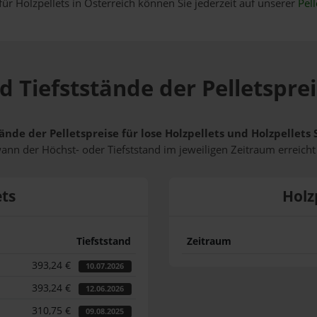
für Holzpellets in Österreich können Sie jederzeit auf unserer
Pell
d Tiefststände der Pelletsprei
ände der Pelletspreise für lose Holzpellets und Holzpellets
wann der Höchst- oder Tiefststand im jeweiligen Zeitraum erreich
ets
Holz
Tiefststand
Zeitraum
393,24 €
10.07.2026
393,24 €
12.06.2026
310,75 €
09.08.2025