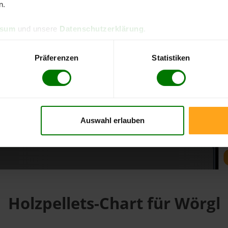
n.
ssum
und unsere
Datenschutzerklärung
.
d direkt online bestellen
m aktuellen Stand
Präferenzen
Statistiken
erfolgen
Auswahl erlauben
fahren
Holzpellets-Chart für Wörgl