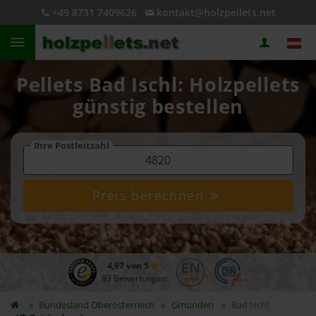
+49 8731 7409626
kontakt@holzpellets.net
Pellets Bad Ischl: Holzpellets
günstig bestellen
Ihre Postleitzahl
Preis berechnen
4,97 von 5
83 Bewertungen
Bundesland
Oberösterreich
Gmunden
Bad Ischl