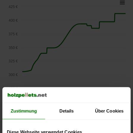
425 €
400 €
375 €
350 €
325 €
300 €
275 €
September
Januar
Mai
2025
2026
2026
lose Ware
Zustimmung
Details
Über Cookies
Die aktuelle Preisentwicklung für Holzpellets in Österreich
können Sie jederzeit auf unserer
Pelletspreise
-Seite
nachvollziehen.
Diese Webseite verwendet Cookies