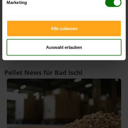
Marketing
3 Monate
412,00 €
397,00 €
07.08.2026
08.05.2026
1 Jahr
412,00 €
305,33 €
Alle zulassen
07.08.2026
07.08.2025
Auswahl erlauben
Pellet News für Bad Ischl