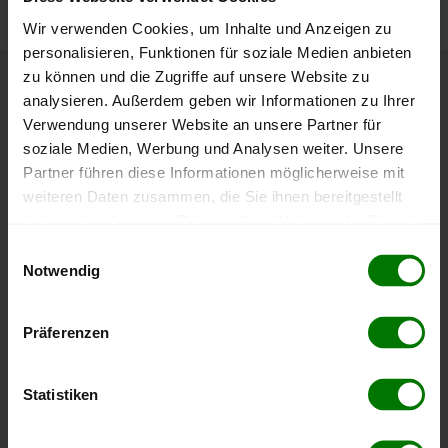
Wir verwenden Cookies, um Inhalte und Anzeigen zu
personalisieren, Funktionen für soziale Medien anbieten
zu können und die Zugriffe auf unsere Website zu
Höchst- und Tiefststände der
analysieren. Außerdem geben wir Informationen zu Ihrer
Verwendung unserer Website an unsere Partner für
Pelletspreise in Bad Ischl
soziale Medien, Werbung und Analysen weiter. Unsere
Partner führen diese Informationen möglicherweise mit
Die Tabelle zeigt die
Höchst- und Tiefststände der
weiteren Daten zusammen, die Sie ihnen bereitgestellt
Pelletspreise für lose Holzpellets
. Das dazugehörige
haben oder die sie im Rahmen Ihrer Nutzung der Dienste
Datum zeigt, wann der Höchst- oder Tiefststand im
gesammelt haben.
Einwilligungsauswahl
jeweiligen Zeitraum erreicht wurde.
Notwendig
Hier finden Sie unser
Impressum
und unsere
Datenschutzerklärung
.
Lose Holzpellets
Präferenzen
Zeitraum
Höchststand
Tiefststand
Statistiken
4 Wochen
412,00 €
412,00 €
07.08.2026
07.08.2026