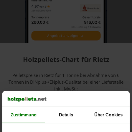
Holzpellets-Chart für Rietz
Pelletspreise in Rietz für 1 Tonne bei Abnahme
von 6
Tonnen
in DINplus-/ENplus-Qualität bei einer Lieferstelle
inkl. MwSt.:
600 €
Zustimmung
Details
Über Cookies