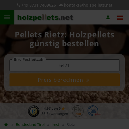
+49 8731 7409626
kontakt@holzpellets.net
Pellets Rietz: Holzpellets
günstig bestellen
Ihre Postleitzahl
Preis berechnen
4,97 von 5
83 Bewertungen
Bundesland
Tirol
Imst
Rietz