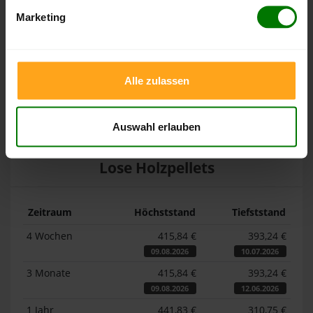
Pelletspreise in Rietz
Marketing
Die Tabellen zeigen die
Höchst- und Tiefststände der
Pelletspreise für lose Holzpellets und Holzpellets
Alle zulassen
Sackware in Rietz
. Das dazugehörige Datum zeigt, wann
der Höchst- oder Tiefststand im jeweiligen Zeitraum erreicht
wurde.
Auswahl erlauben
Lose Holzpellets
Zeitraum
Höchststand
Tiefststand
4 Wochen
415,84 €
393,24 €
09.08.2026
10.07.2026
3 Monate
415,84 €
393,24 €
09.08.2026
12.06.2026
1 Jahr
441,83 €
310,75 €