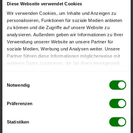
400 €
Diese Webseite verwendet Cookies
Wir verwenden Cookies, um Inhalte und Anzeigen zu
personalisieren, Funktionen für soziale Medien anbieten
zu können und die Zugriffe auf unsere Website zu
200 €
analysieren. Außerdem geben wir Informationen zu Ihrer
Verwendung unserer Website an unsere Partner für
soziale Medien, Werbung und Analysen weiter. Unsere
Partner führen diese Informationen möglicherweise mit
0 €
September
Januar
Mai
weiteren Daten zusammen, die Sie ihnen bereitgestellt
2025
2026
2026
haben oder die sie im Rahmen Ihrer Nutzung der Dienste
lose Ware
Sackware
gesammelt haben.
Einwilligungsauswahl
Notwendig
Die aktuelle Preisentwicklung für Holzpellets in Österreich
Hier finden Sie unser
Impressum
und unsere
können Sie jederzeit auf unserer
Pelletspreise
-Seite
Datenschutzerklärung
.
nachvollziehen.
Präferenzen
Statistiken
Höchst- und Tiefststände der