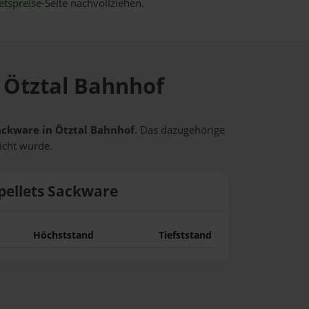
etspreise
-Seite nachvollziehen.
n Ötztal Bahnhof
Sackware in Ötztal Bahnhof
. Das dazugehörige
icht wurde.
pellets Sackware
Höchststand
Tiefststand