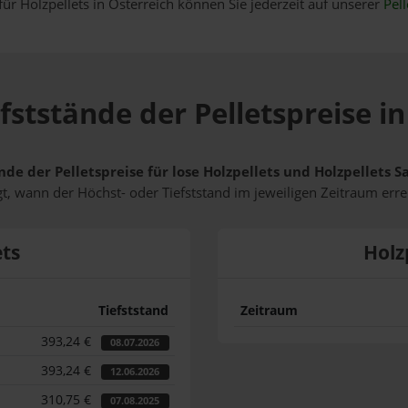
für Holzpellets in Österreich können Sie jederzeit auf unserer
Pell
fststände der Pelletspreise i
nde der Pelletspreise für lose Holzpellets und Holzpellets 
t, wann der Höchst- oder Tiefststand im jeweiligen Zeitraum erre
ets
Holz
Tiefststand
Zeitraum
393,24 €
08.07.2026
393,24 €
12.06.2026
310,75 €
07.08.2025