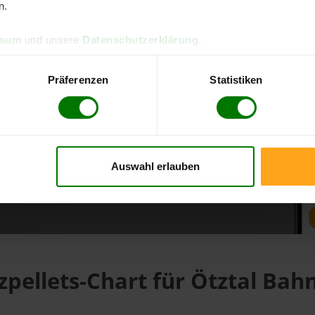
n.
ssum
und unsere
Datenschutzerklärung
.
d direkt online bestellen
m aktuellen Stand
Präferenzen
Statistiken
erfolgen
Auswahl erlauben
fahren
zpellets-Chart für Ötztal Bah