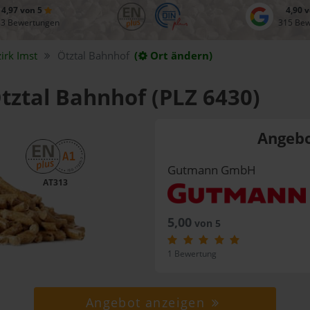
4,97 von 5
4,90 
83 Bewertungen
315 Be
zirk
Imst
Ötztal Bahnhof
(
Ort ändern)
Ötztal Bahnhof (PLZ 6430)
Angebo
Gutmann GmbH
AT313
5,00
von 5
1 Bewertung
Angebot anzeigen