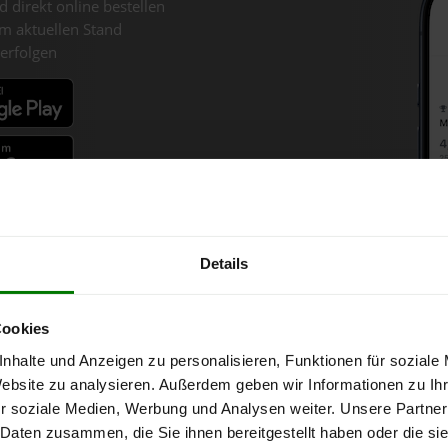
d direkt online bestellen
m aktuellen Stand
erfolgen
fahren
Details
lzpellets-Chart für Säusenst
Cookies
nhalte und Anzeigen zu personalisieren, Funktionen für soziale
Website zu analysieren. Außerdem geben wir Informationen zu I
onne bei Abnahme
von 6 Tonnen loser Ware
in DINplus-/ENplus-Quali
r soziale Medien, Werbung und Analysen weiter. Unsere Partner
 Daten zusammen, die Sie ihnen bereitgestellt haben oder die s