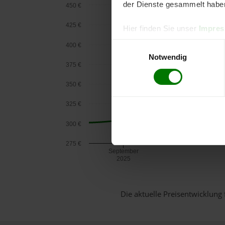
der Dienste gesammelt habe
450 €
425 €
Hier finden Sie unser
Impre
Einwilligungsauswahl
400 €
Notwendig
375 €
350 €
325 €
300 €
275 €
September
2025
Die aktuelle Preisentwicklung 