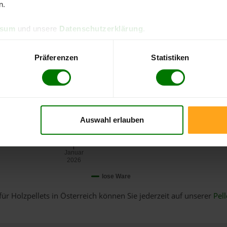
n.
ssum
und unsere
Datenschutzerklärung
.
Präferenzen
Statistiken
Auswahl erlauben
Januar
2026
lose Ware
für Holzpellets in Österreich können Sie jederzeit auf unserer
Pell