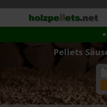
Pellets Säus
Ih