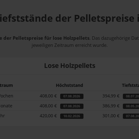
iefststände der Pelletspreise 
 der Pelletspreise für lose Holzpellets
. Das dazugehörige Dat
jeweiligen Zeitraum erreicht wurde.
Lose Holzpellets
itraum
Höchststand
Tiefsts
Wochen
408,00 €
394,99 €
07.08.2026
08.07.2
Monate
408,00 €
386,99 €
07.08.2026
08.05.2
ahr
420,00 €
301,00 €
10.02.2026
07.08.2