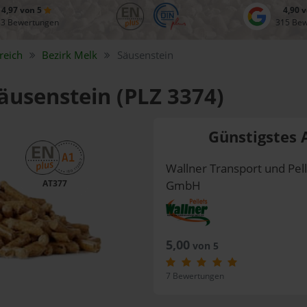
4,97 von 5
4,90 
83 Bewertungen
315 Be
reich
Bezirk
Melk
Säusenstein
Säusenstein (PLZ 3374)
Günstigstes 
Wallner Transport und Pel
AT377
GmbH
5,00
von 5
7 Bewertungen