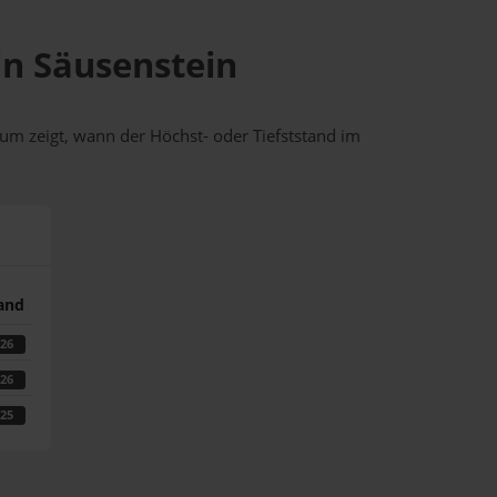
in Säusenstein
um zeigt, wann der Höchst- oder Tiefststand im
tand
026
026
025