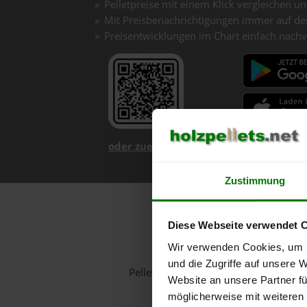
Pelletpreise mit einem Klick vergleichen un
Mit Preisbenachrichtigungen immer auf de
Preisentwicklungen im Chart einfach nachv
oder zuerst mehr über unsere App er
Zustimmung
Ho
Diese Webseite verwendet 
Wir verwenden Cookies, um I
und die Zugriffe auf unsere 
Pelletspreise in Säusenstein für 1 T
Website an unsere Partner fü
möglicherweise mit weiteren