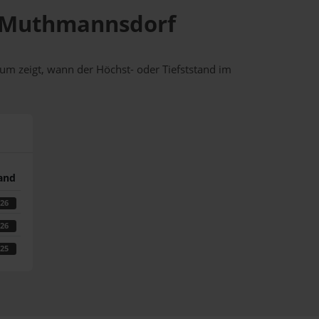
in Muthmannsdorf
um zeigt, wann der Höchst- oder Tiefststand im
tand
026
026
025