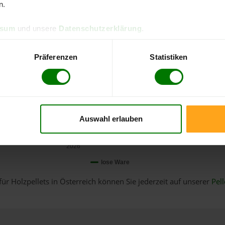
n.
ssum
und unsere
Datenschutzerklärung
.
Präferenzen
Statistiken
Auswahl erlauben
Januar
2026
lose Ware
für Holzpellets in Österreich können Sie jederzeit auf unserer
Pell