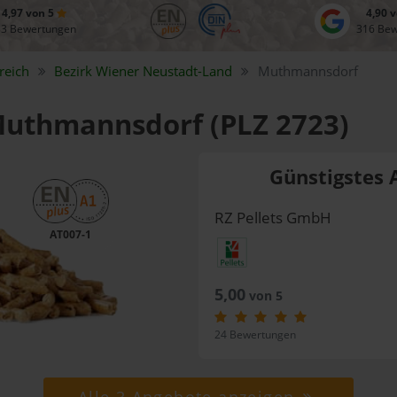
4,97 von 5
4,90 
83 Bewertungen
316 Be
reich
Bezirk
Wiener Neustadt-Land
Muthmannsdorf
 Muthmannsdorf (PLZ 2723)
Günstigstes 
RZ Pellets GmbH
AT007-1
5,00
von 5
24 Bewertungen