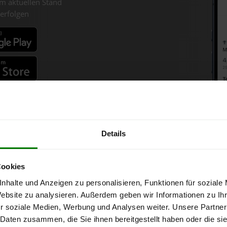
m aktuellen Stand
erfolgen
fahren
Details
zpellets-Chart für Muthmanns
Cookies
nhalte und Anzeigen zu personalisieren, Funktionen für soziale
 Tonne bei Abnahme
von 6 Tonnen loser Ware
in DINplus-/ENplus-Qu
Website zu analysieren. Außerdem geben wir Informationen zu I
r soziale Medien, Werbung und Analysen weiter. Unsere Partner
 Daten zusammen, die Sie ihnen bereitgestellt haben oder die s