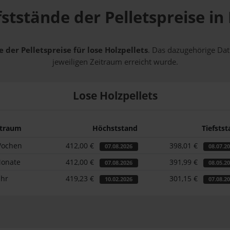
fststände der Pelletspreise 
 der Pelletspreise für lose Holzpellets
. Das dazugehörige Dat
jeweiligen Zeitraum erreicht wurde.
Lose Holzpellets
itraum
Höchststand
Tiefsts
Wochen
412,00 €
398,01 €
07.08.2026
08.07.2
Monate
412,00 €
391,99 €
07.08.2026
08.05.2
ahr
419,23 €
301,15 €
10.02.2026
07.08.2