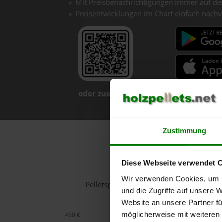
Mit Preisbenachrichtigungen immer auf de
Preisentwicklungen im Chart einfach nachv
oder zuerst mehr über unsere App er
Zustimmung
Hol
Diese Webseite verwendet 
Wir verwenden Cookies, um I
Pelletspreise in Muthmannsdorf für 1
und die Zugriffe auf unsere 
Website an unsere Partner fü
möglicherweise mit weiteren
450 €