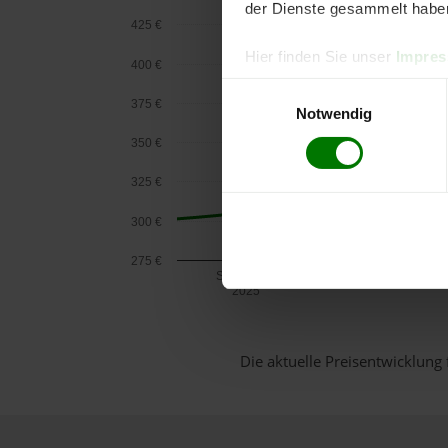
der Dienste gesammelt habe
425 €
Hier finden Sie unser
Impre
400 €
Einwilligungsauswahl
375 €
Notwendig
350 €
325 €
300 €
275 €
September
2025
Die aktuelle Preisentwicklung 