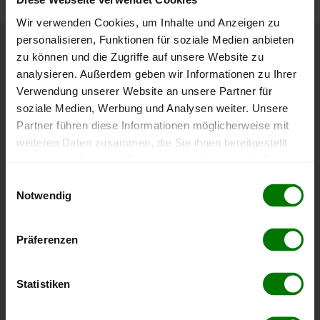
Wir verwenden Cookies, um Inhalte und Anzeigen zu
personalisieren, Funktionen für soziale Medien anbieten
zu können und die Zugriffe auf unsere Website zu
Höchst- und Tiefststände der
analysieren. Außerdem geben wir Informationen zu Ihrer
Pelletspreise in Hoheneich
Verwendung unserer Website an unsere Partner für
soziale Medien, Werbung und Analysen weiter. Unsere
Die Tabelle zeigt die
Höchst- und Tiefststände der
Partner führen diese Informationen möglicherweise mit
Pelletspreise für lose Holzpellets
. Das dazugehörige
weiteren Daten zusammen, die Sie ihnen bereitgestellt
Datum zeigt, wann der Höchst- oder Tiefststand im
haben oder die sie im Rahmen Ihrer Nutzung der Dienste
jeweiligen Zeitraum erreicht wurde.
gesammelt haben.
Einwilligungsauswahl
Notwendig
Hier finden Sie unser
Impressum
und unsere
Lose Holzpellets
Datenschutzerklärung
.
Präferenzen
Zeitraum
Höchststand
Tiefststand
Statistiken
4 Wochen
412,00 €
398,01 €
07.08.2026
08.07.2026