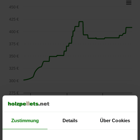
450 €
425 €
400 €
375 €
350 €
325 €
300 €
275 €
September
Januar
Mai
2025
2026
2026
lose Ware
Zustimmung
Details
Über Cookies
Die aktuelle Preisentwicklung für Holzpellets in Österreich
können Sie jederzeit auf unserer
Pelletspreise
-Seite
nachvollziehen.