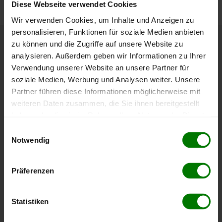
Diese Webseite verwendet Cookies
Wir verwenden Cookies, um Inhalte und Anzeigen zu
personalisieren, Funktionen für soziale Medien anbieten
zu können und die Zugriffe auf unsere Website zu
Höchst- und Tiefststände der
analysieren. Außerdem geben wir Informationen zu Ihrer
Pelletspreise in Asperhofen
Verwendung unserer Website an unsere Partner für
soziale Medien, Werbung und Analysen weiter. Unsere
Partner führen diese Informationen möglicherweise mit
Die Tabelle zeigt die
Höchst- und Tiefststände der
weiteren Daten zusammen, die Sie ihnen bereitgestellt
Pelletspreise für lose Holzpellets
. Das dazugehörige
haben oder die sie im Rahmen Ihrer Nutzung der Dienste
Datum zeigt, wann der Höchst- oder Tiefststand im
gesammelt haben.
jeweiligen Zeitraum erreicht wurde.
Einwilligungsauswahl
Notwendig
Hier finden Sie unser
Impressum
und unsere
Lose Holzpellets
Datenschutzerklärung
.
Präferenzen
Zeitraum
Höchststand
Tiefststand
Statistiken
4 Wochen
408,00 €
394,99 €
07.08.2026
08.07.2026