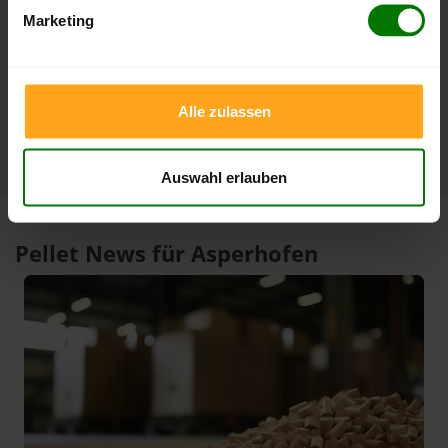
Marketing
3 Monate
408,00 €
386,99 €
07.08.2026
08.05.2026
1 Jahr
420,00 €
301,00 €
10.02.2026
07.08.2025
Alle zulassen
Auswahl erlauben
Pellet News für Asperhofen