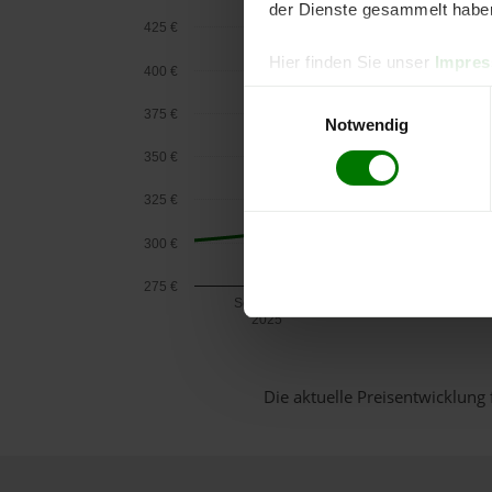
der Dienste gesammelt habe
425 €
Hier finden Sie unser
Impre
400 €
Einwilligungsauswahl
375 €
Notwendig
350 €
325 €
300 €
275 €
September
2025
Die aktuelle Preisentwicklung 