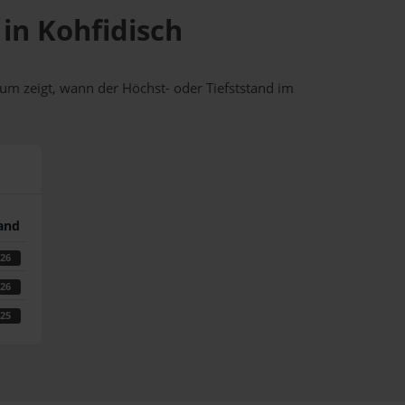
 in Kohfidisch
um zeigt, wann der Höchst- oder Tiefststand im
tand
026
026
025