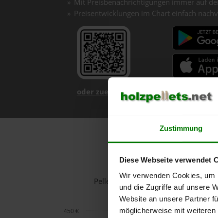
Mit Preisbenachrichtigungen immer auf de
Preisentwicklungen im Chart einfach nachv
oder zuerst mehr über unsere App er
Zustimmung
H
Diese Webseite verwendet 
Wir verwenden Cookies, um I
Pelletspreise in Kohfidisch für 1 T
und die Zugriffe auf unsere 
Website an unsere Partner fü
möglicherweise mit weiteren
450 €