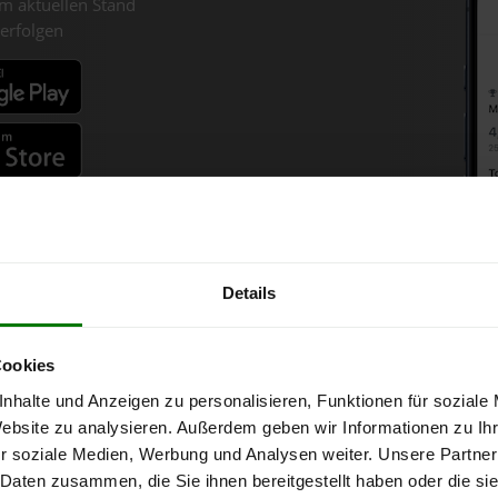
m aktuellen Stand
erfolgen
fahren
Details
olzpellets-Chart für Kohfidis
Cookies
nhalte und Anzeigen zu personalisieren, Funktionen für soziale
onne bei Abnahme
von 6 Tonnen loser Ware
in DINplus-/ENplus-Quali
Website zu analysieren. Außerdem geben wir Informationen zu I
r soziale Medien, Werbung und Analysen weiter. Unsere Partner
 Daten zusammen, die Sie ihnen bereitgestellt haben oder die s