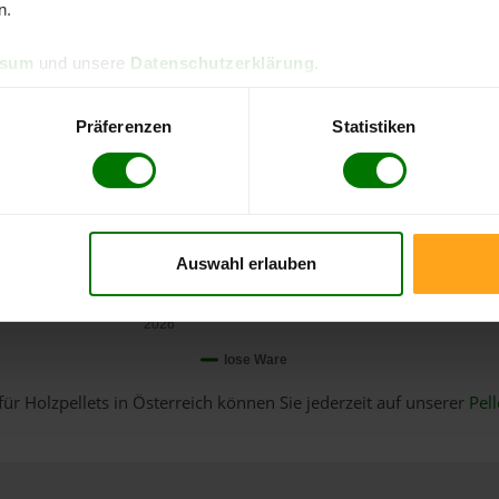
n.
ssum
und unsere
Datenschutzerklärung
.
Präferenzen
Statistiken
Auswahl erlauben
Januar
2026
lose Ware
für Holzpellets in Österreich können Sie jederzeit auf unserer
Pell