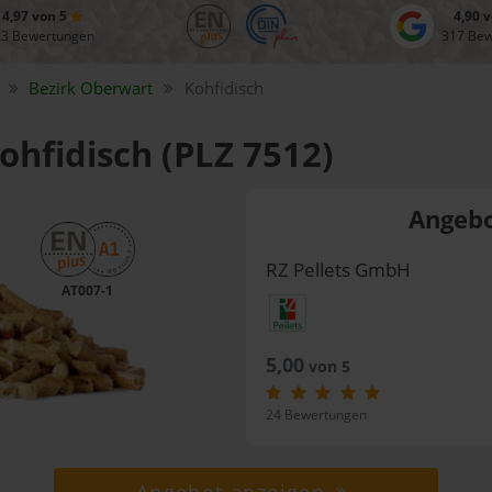
4,97 von 5
4,90 
83 Bewertungen
317 Be
Bezirk
Oberwart
Kohfidisch
Kohfidisch (PLZ 7512)
Angebo
RZ Pellets GmbH
AT007-1
5,00
von 5
24 Bewertungen