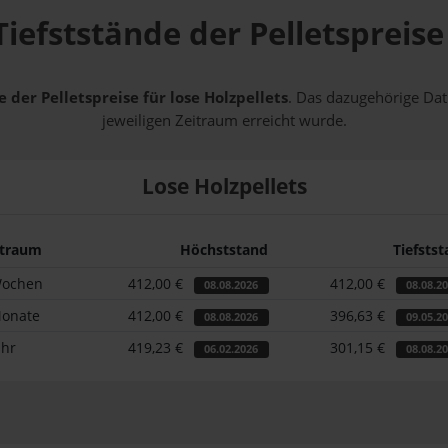
iefststände der Pelletspreise
 der Pelletspreise für lose Holzpellets
. Das dazugehörige Dat
jeweiligen Zeitraum erreicht wurde.
Lose Holzpellets
itraum
Höchststand
Tiefsts
Wochen
412,00 €
412,00 €
08.08.2026
08.08.2
Monate
412,00 €
396,63 €
08.08.2026
09.05.2
ahr
419,23 €
301,15 €
06.02.2026
08.08.2