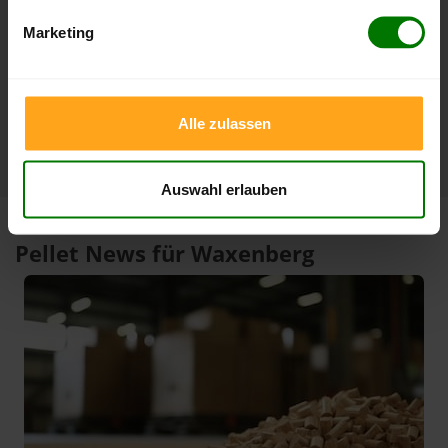
3 Monate
412,00 €
397,00 €
Marketing
08.08.2026
09.05.2026
1 Jahr
412,00 €
305,33 €
08.08.2026
08.08.2025
Alle zulassen
Auswahl erlauben
Pellet News für Waxenberg