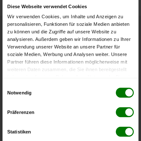
Diese Webseite verwendet Cookies
Wir verwenden Cookies, um Inhalte und Anzeigen zu
personalisieren, Funktionen für soziale Medien anbieten
Höchst- und Tiefststände der
zu können und die Zugriffe auf unsere Website zu
analysieren. Außerdem geben wir Informationen zu Ihrer
Pelletspreise in Waxenberg
Verwendung unserer Website an unsere Partner für
soziale Medien, Werbung und Analysen weiter. Unsere
Die Tabelle zeigt die
Höchst- und Tiefststände der
Partner führen diese Informationen möglicherweise mit
Pelletspreise für lose Holzpellets
. Das dazugehörige
weiteren Daten zusammen, die Sie ihnen bereitgestellt
Datum zeigt, wann der Höchst- oder Tiefststand im
haben oder die sie im Rahmen Ihrer Nutzung der Dienste
jeweiligen Zeitraum erreicht wurde.
gesammelt haben.
Einwilligungsauswahl
Notwendig
Hier finden Sie unser
Impressum
und unsere
Lose Holzpellets
Datenschutzerklärung
.
Präferenzen
Zeitraum
Höchststand
Tiefststand
Statistiken
4 Wochen
412,00 €
412,00 €
08.08.2026
08.08.2026