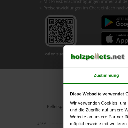
Mit Preisbenachrichtigungen immer auf de
Preisentwicklungen im Chart einfach nachv
oder zuerst mehr über unsere App er
Zustimmung
Holzp
Diese Webseite verwendet 
Wir verwenden Cookies, um I
Pelletspreise in Niederwaldkirchen für 
und die Zugriffe auf unsere 
Website an unsere Partner fü
möglicherweise mit weiteren
425 €