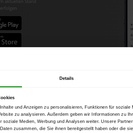
m aktuellen Stand
erfolgen
fahren
Details
ellets-Chart für Niederwaldk
Cookies
nhalte und Anzeigen zu personalisieren, Funktionen für soziale
1 Tonne bei Abnahme
von 6 Tonnen loser Ware
in DINplus-/ENplus-Q
Website zu analysieren. Außerdem geben wir Informationen zu I
r soziale Medien, Werbung und Analysen weiter. Unsere Partner
 Daten zusammen, die Sie ihnen bereitgestellt haben oder die s