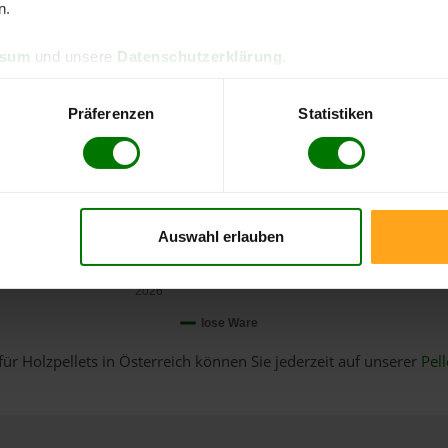
n.
ssum
und unsere
Datenschutzerklärung
.
Präferenzen
Statistiken
Auswahl erlauben
Januar
2026
lose Ware
für Holzpellets in Österreich können Sie jederzeit auf unserer
Pell