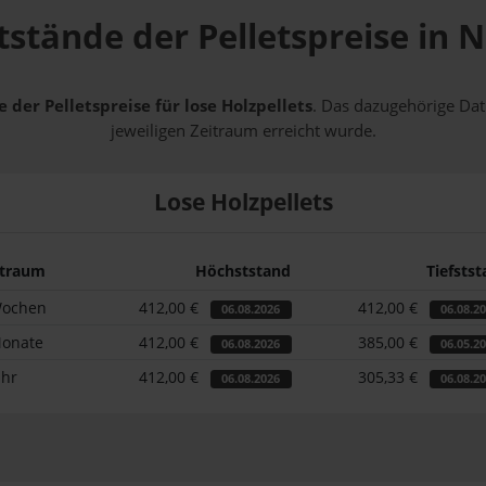
tstände der Pelletspreise in
 der Pelletspreise für lose Holzpellets
. Das dazugehörige Dat
jeweiligen Zeitraum erreicht wurde.
Lose Holzpellets
itraum
Höchststand
Tiefsts
Wochen
412,00 €
412,00 €
06.08.2026
06.08.2
Monate
412,00 €
385,00 €
06.08.2026
06.05.2
ahr
412,00 €
305,33 €
06.08.2026
06.08.2