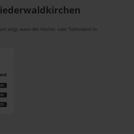
 Niederwaldkirchen
um zeigt, wann der Höchst- oder Tiefststand im
tand
026
026
025