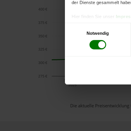
der Dienste gesammelt habe
400 €
Hier finden Sie unser
Impre
375 €
Einwilligungsauswahl
Notwendig
350 €
325 €
300 €
275 €
September
2025
Die aktuelle Preisentwicklung 