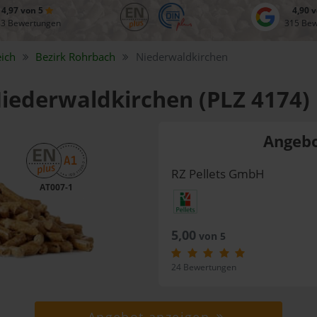
4,97 von 5
4,90 
83 Bewertungen
315 Be
ich
Bezirk
Rohrbach
Niederwaldkirchen
Niederwaldkirchen (PLZ 4174)
Angebo
RZ Pellets GmbH
AT007-1
5,00
von 5
24 Bewertungen