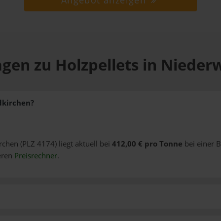
Angebot anzeigen
agen zu Holzpellets in Nieder
dkirchen?
rchen (PLZ 4174) liegt aktuell bei
412,00 € pro Tonne
bei einer 
eren
Preisrechner
.