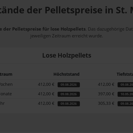
tände der Pelletspreise in St.
 der Pelletspreise für lose Holzpellets
. Das dazugehörige Dat
jeweiligen Zeitraum erreicht wurde.
Lose Holzpellets
itraum
Höchststand
Tiefsts
Wochen
412,00 €
412,00 €
09.08.2026
09.08.2
Monate
412,00 €
397,00 €
09.08.2026
10.05.2
ahr
412,00 €
305,33 €
09.08.2026
09.08.2