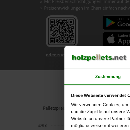
Mit Preisbenachrichtigungen immer auf de
Preisentwicklungen im Chart einfach nachv
oder zuerst mehr über unsere App er
Zustimmung
Holzpel
Diese Webseite verwendet 
Wir verwenden Cookies, um I
Pelletspreise in St. Martin im Mühlkreis f
und die Zugriffe auf unsere 
Website an unsere Partner fü
möglicherweise mit weiteren
425 €