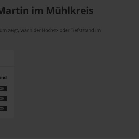
 Martin im Mühlkreis
um zeigt, wann der Höchst- oder Tiefststand im
tand
026
026
025