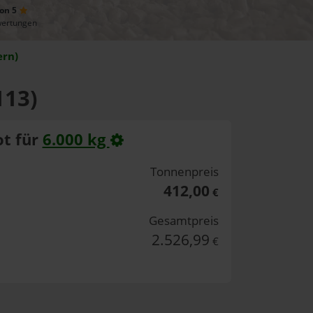
von 5
wertungen
ern)
113)
t für
6.000 kg
Tonnenpreis
412,00
€
Gesamtpreis
2.526,99
€