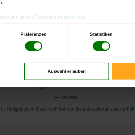
n.
ssum
und unsere
Datenschutzerklärung
.
Präferenzen
Statistiken
Auswahl erlauben
Januar
2026
lose Ware
für Holzpellets in Österreich können Sie jederzeit auf unserer
Pell