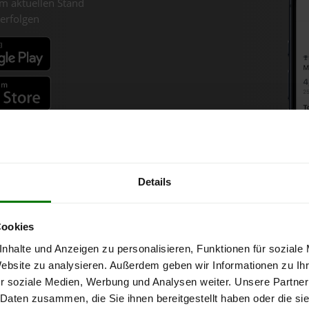
m aktuellen Stand
erfolgen
fahren
Details
lets-Chart für St. Martin im M
Cookies
nhalte und Anzeigen zu personalisieren, Funktionen für soziale
ür 1 Tonne bei Abnahme
von 6 Tonnen loser Ware
in DINplus-/ENplus
Website zu analysieren. Außerdem geben wir Informationen zu I
r soziale Medien, Werbung und Analysen weiter. Unsere Partner
 Daten zusammen, die Sie ihnen bereitgestellt haben oder die s