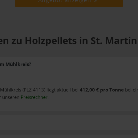
Angebot anzeigen
n zu Holzpellets in St. Marti
 im Mühlkreis?
 Mühlkreis (PLZ 4113) liegt aktuell bei
412,00 € pro Tonne
bei ei
er unseren
Preisrechner
.