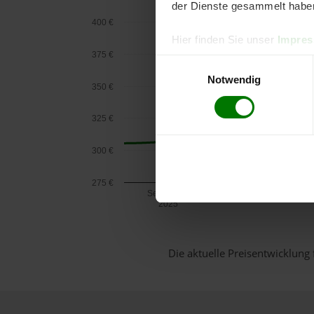
der Dienste gesammelt habe
400 €
Hier finden Sie unser
Impre
375 €
Einwilligungsauswahl
Notwendig
350 €
325 €
300 €
275 €
September
2025
Die aktuelle Preisentwicklung 