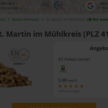
4,97 von 5
4,90 
83 Bewertungen
317 Be
ich
Bezirk
Rohrbach
St. Martin im Mühlkreis
(
Ort änd
St. Martin im Mühlkreis (PLZ 4
Angebo
RZ Pellets GmbH
AT007-1
5,00
von 5
24 Bewertungen