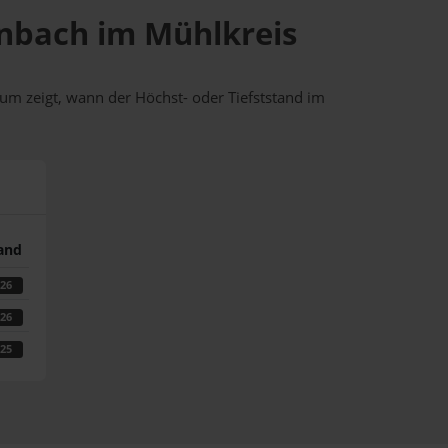
ainbach im Mühlkreis
um zeigt, wann der Höchst- oder Tiefststand im
tand
026
026
025