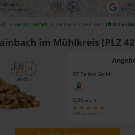
4,97 von 5
4,90 
83 Bewertungen
317 Be
ich
Bezirk
Freistadt
Rainbach im Mühlkreis
(
Ort änder
Rainbach im Mühlkreis (PLZ 42
Angebo
RZ Pellets GmbH
AT007-1
5,00
von 5
24 Bewertungen