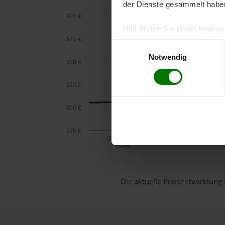
der Dienste gesammelt habe
400 €
Hier finden Sie unser
Impre
375 €
Einwilligungsauswahl
Notwendig
350 €
325 €
300 €
275 €
September
2025
Die aktuelle Preisentwicklung 