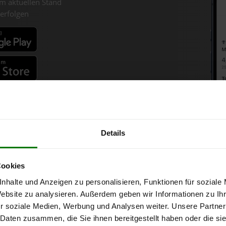
m aktuellen Stand
erfolgen
fahren
Details
lets-Chart für Rainbach im M
Cookies
nhalte und Anzeigen zu personalisieren, Funktionen für soziale
r 1 Tonne bei Abnahme
von 6 Tonnen loser Ware
in DINplus-/ENplus
Website zu analysieren. Außerdem geben wir Informationen zu I
r soziale Medien, Werbung und Analysen weiter. Unsere Partner
 Daten zusammen, die Sie ihnen bereitgestellt haben oder die s