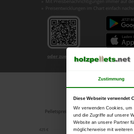
Mit Preisbenachrichtigungen immer auf de
Preisentwicklungen im Chart einfach nachv
oder zuerst mehr über unsere App er
Zustimmung
Holzpel
Diese Webseite verwendet 
Wir verwenden Cookies, um I
Pelletspreise in Rainbach im Mühlkreis fü
und die Zugriffe auf unsere 
Website an unsere Partner fü
möglicherweise mit weiteren
425 €