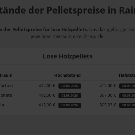
tände der Pelletspreise in R
 der Pelletspreise für lose Holzpellets
. Das dazugehörige Dat
jeweiligen Zeitraum erreicht wurde.
Lose Holzpellets
itraum
Höchststand
Tiefsts
Wochen
412,00 €
412,00 €
08.08.2026
08.08.2
Monate
412,00 €
397,00 €
08.08.2026
09.05.2
ahr
412,00 €
305,33 €
08.08.2026
08.08.2