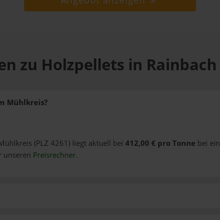
Angebot anzeigen
en zu Holzpellets in Rainbach
im Mühlkreis?
Mühlkreis (PLZ 4261) liegt aktuell bei
412,00 € pro Tonne
bei ei
er unseren
Preisrechner
.