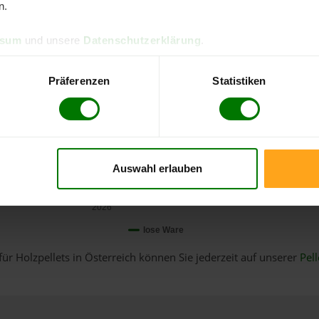
n.
ssum
und unsere
Datenschutzerklärung
.
Präferenzen
Statistiken
Auswahl erlauben
Januar
2026
lose Ware
für Holzpellets in Österreich können Sie jederzeit auf unserer
Pell