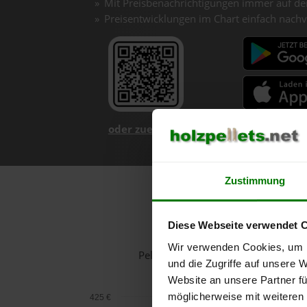
Mit Preisbenachrichtigungen immer auf de
Preisentwicklungen im Chart einfach nachv
oder zuerst mehr über unsere App er
Zustimmung
Diese Webseite verwendet 
Wir verwenden Cookies, um I
Pelletspreise in Lasberg für 1 Ton
und die Zugriffe auf unsere 
Website an unsere Partner fü
möglicherweise mit weiteren
425 €