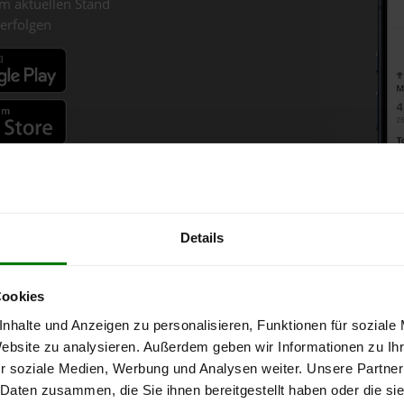
m aktuellen Stand
erfolgen
fahren
Details
Holzpellets-Chart für Lasber
Cookies
nhalte und Anzeigen zu personalisieren, Funktionen für soziale
ne bei Abnahme
von 6 Tonnen loser Ware
in DINplus-/ENplus-Qualitä
Website zu analysieren. Außerdem geben wir Informationen zu I
r soziale Medien, Werbung und Analysen weiter. Unsere Partner
 Daten zusammen, die Sie ihnen bereitgestellt haben oder die s