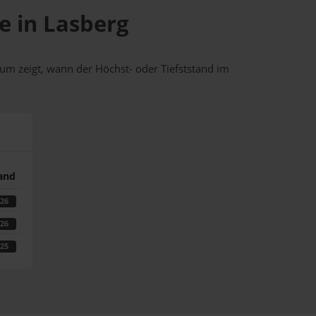
e in Lasberg
um zeigt, wann der Höchst- oder Tiefststand im
tand
026
026
025