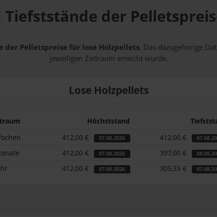
 Tiefststände der Pelletspreis
 der Pelletspreise für lose Holzpellets
. Das dazugehörige Dat
jeweiligen Zeitraum erreicht wurde.
Lose Holzpellets
itraum
Höchststand
Tiefsts
Wochen
412,00 €
412,00 €
07.08.2026
07.08.2
Monate
412,00 €
397,00 €
07.08.2026
08.05.2
ahr
412,00 €
305,33 €
07.08.2026
07.08.2