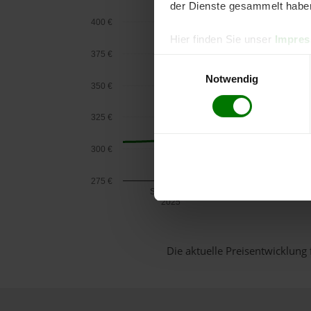
der Dienste gesammelt habe
400 €
Hier finden Sie unser
Impre
375 €
Einwilligungsauswahl
Notwendig
350 €
325 €
300 €
275 €
September
2025
Die aktuelle Preisentwicklung 