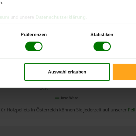
n.
ssum
und unsere
Datenschutzerklärung
.
Präferenzen
Statistiken
Auswahl erlauben
Januar
2026
lose Ware
für Holzpellets in Österreich können Sie jederzeit auf unserer
Pell