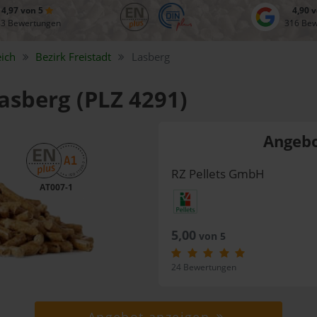
4,97 von 5
4,90 
83 Bewertungen
316 Be
ich
Bezirk
Freistadt
Lasberg
Lasberg (PLZ 4291)
Angebo
RZ Pellets GmbH
AT007-1
5,00
von 5
24 Bewertungen