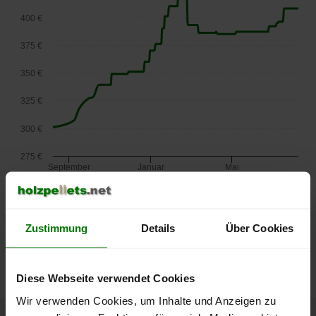
400 €
375 €
350 €
325 €
300 €
275 €
September
Januar
Mai
2025
2026
2026
lose Ware
Die aktuelle Preisentwicklung für Holzpellets in Österreich
Zustimmung
Details
Über Cookies
können Sie jederzeit auf unserer
Pelletspreise
-Seite
nachvollziehen.
Diese Webseite verwendet Cookies
Wir verwenden Cookies, um Inhalte und Anzeigen zu