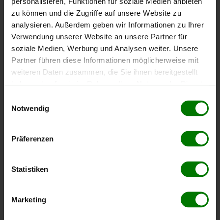
personalisieren, Funktionen für soziale Medien anbieten
Höchst- und Tiefststände der
zu können und die Zugriffe auf unsere Website zu
analysieren. Außerdem geben wir Informationen zu Ihrer
Pelletspreise in Wien
Verwendung unserer Website an unsere Partner für
soziale Medien, Werbung und Analysen weiter. Unsere
Die Tabelle zeigt die
Höchst- und Tiefststände der
Partner führen diese Informationen möglicherweise mit
Pelletspreise für lose Holzpellets
. Das dazugehörige
weiteren Daten zusammen, die Sie ihnen bereitgestellt
Datum zeigt, wann der Höchst- oder Tiefststand im
haben oder die sie im Rahmen Ihrer Nutzung der Dienste
jeweiligen Zeitraum erreicht wurde.
gesammelt haben.
Einwilligungsauswahl
Notwendig
Hier finden Sie unser
Impressum
und unsere
Lose Holzpellets
Datenschutzerklärung
.
Präferenzen
Zeitraum
Höchststand
Tiefststand
Statistiken
4 Wochen
408,00 €
394,99 €
07.08.2026
08.07.2026
3 Monate
408,00 €
386,99 €
Marketing
07.08.2026
08.05.2026